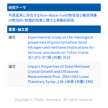
研究テーマ
外惑星系に存在するNon-Water Iceの物性及び衝突現象
の物性的・物理的効果に関する実験的研究
著書・論文歴
論文
Experimental study on the rheological
properties of polycrystalline Solid
nitrogen and methane:Implications for
tectonic processes on Triton. Icarus
207,972-977頁 (共著) 2010
論文
Impact Properties of Solid Methane:
Crystal Growth and Ultrasonic
Measurement Proc. 25th ISAS Lunar
Planetary Symp.,136-140頁 (共著) 1992
Copyright © Chubu University. All rights reserved.