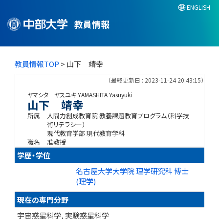
ENGLISH
教員情報
教員情報TOP
> 山下 靖幸
（最終更新日 : 2023-11-24 20:43:15）
ヤマシタ ヤスユキ
YAMASHITA Yasuyuki
山下 靖幸
所属
人間力創成教育院 教養課題教育プログラム（科学技
術リテラシー）
現代教育学部 現代教育学科
職名
准教授
学歴・学位
名古屋大学大学院 理学研究科 博士
(理学)
現在の専門分野
宇宙惑星科学, 実験惑星科学