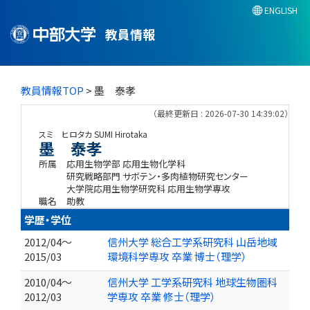
ENGLISH
教員情報
教員情報TOP
> 墨 泰孝
（最終更新日 : 2026-07-30 14:39:02）
スミ ヒロタカ
SUMI Hirotaka
墨 泰孝
所属
応用生物学部 応用生物化学科
研究戦略部門 サボテン・多肉植物研究センター
大学院応用生物学研究科 応用生物学専攻
職名
助教
学歴・学位
2012/04～
信州大学 総合工学系研究科 山岳地域
2015/03
環境科学専攻 卒業 博士（理学）
2010/04～
信州大学 工学系研究科 地球生物圏科
2012/03
学専攻 卒業 修士（理学）