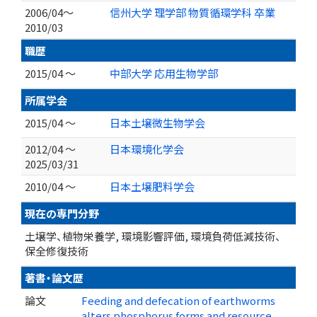
2006/04～
信州大学 理学部 物質循環学科 卒業
2010/03
職歴
2015/04 ～
中部大学 応用生物学部
所属学会
2015/04 ～
日本土壌微生物学会
2012/04 ～
日本環境化学会
2025/03/31
2010/04 ～
日本土壌肥料学会
現在の専門分野
土壌学、植物栄養学, 環境影響評価, 環境負荷低減技術、
保全修復技術
著書・論文歴
論文
Feeding and defecation of earthworms
alters phosphorus forms and resource