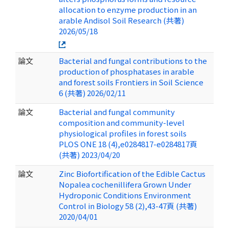
allocation to enzyme production in an
arable Andisol Soil Research (共著)
2026/05/18
論文
Bacterial and fungal contributions to the
production of phosphatases in arable
and forest soils Frontiers in Soil Science
6 (共著) 2026/02/11
論文
Bacterial and fungal community
composition and community-level
physiological profiles in forest soils
PLOS ONE 18 (4),e0284817-e0284817頁
(共著) 2023/04/20
論文
Zinc Biofortification of the Edible Cactus
Nopalea cochenillifera Grown Under
Hydroponic Conditions Environment
Control in Biology 58 (2),43-47頁 (共著)
2020/04/01