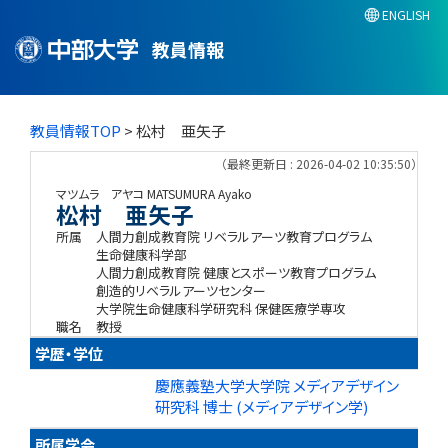
ENGLISH
教員情報
教員情報TOP
> 松村 亜矢子
（最終更新日 : 2026-04-02 10:35:50）
マツムラ アヤコ
MATSUMURA Ayako
松村 亜矢子
所属
人間力創成教育院 リベラルアーツ教育プログラム
生命健康科学部
人間力創成教育院 健康とスポーツ教育プログラム
創造的リベラルアーツセンター
大学院生命健康科学研究科 保健医療学専攻
職名
教授
学歴・学位
慶應義塾大学大学院 メディアデザイン
研究科 博士 (メディアデザイン学)
所属学会