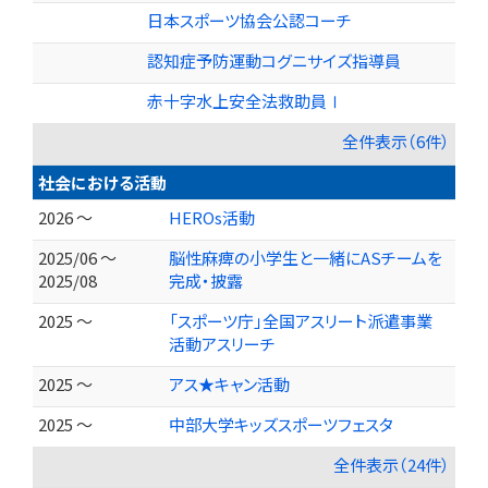
日本スポーツ協会公認コーチ
認知症予防運動コグニサイズ指導員
赤十字水上安全法救助員Ⅰ
全件表示（6件）
社会における活動
2026 ～
HEROs活動
2025/06 ～
脳性麻痺の小学生と一緒にASチームを
2025/08
完成・披露
2025 ～
「スポーツ庁」全国アスリート派遣事業
活動アスリーチ
2025 ～
アス★キャン活動
2025 ～
中部大学キッズスポーツフェスタ
全件表示（24件）