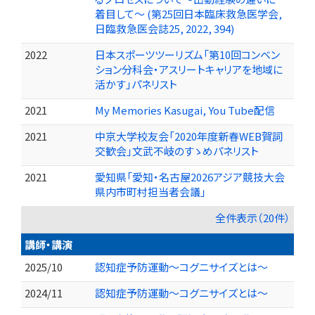
着目して～ (第25回日本臨床救急医学会,
日臨救急医会誌25, 2022, 394)
2022
日本スポーツツーリズム「第10回コンベン
ション分科会・アスリートキャリアを地域に
活かす」パネリスト
2021
My Memories Kasugai, You Tube配信
2021
中京大学校友会「2020年度新春WEB賀詞
交歓会」文武不岐のすゝめパネリスト
2021
愛知県「愛知・名古屋2026アジア競技大会
県内市町村担当者会議」
全件表示（20件）
講師・講演
2025/10
認知症予防運動～コグニサイズとは～
2024/11
認知症予防運動～コグニサイズとは～