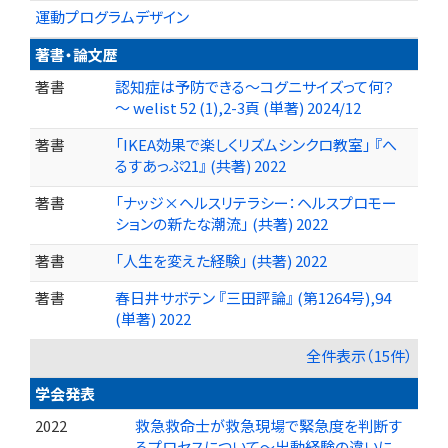
運動プログラムデザイン
著書・論文歴
著書
認知症は予防できる～コグニサイズって何？
～ welist 52 (1),2-3頁 (単著) 2024/12
著書
「IKEA効果で楽しくリズムシンクロ教室」 『へ
るすあっぷ21』 (共著) 2022
著書
「ナッジ×ヘルスリテラシー：ヘルスプロモー
ションの新たな潮流」 (共著) 2022
著書
「人生を変えた経験」 (共著) 2022
著書
春日井サボテン 『三田評論』 (第1264号),94
(単著) 2022
全件表示（15件）
学会発表
2022
救急救命士が救急現場で緊急度を判断す
るプロセスについて～出動経験の違いに