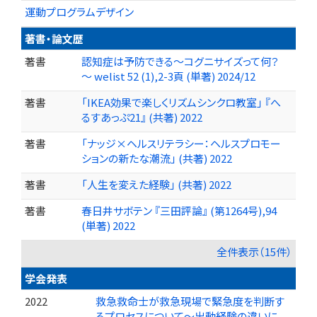
運動プログラムデザイン
著書・論文歴
著書
認知症は予防できる～コグニサイズって何？
～ welist 52 (1),2-3頁 (単著) 2024/12
著書
「IKEA効果で楽しくリズムシンクロ教室」 『へ
るすあっぷ21』 (共著) 2022
著書
「ナッジ×ヘルスリテラシー：ヘルスプロモー
ションの新たな潮流」 (共著) 2022
著書
「人生を変えた経験」 (共著) 2022
著書
春日井サボテン 『三田評論』 (第1264号),94
(単著) 2022
全件表示（15件）
学会発表
2022
救急救命士が救急現場で緊急度を判断す
るプロセスについて～出動経験の違いに