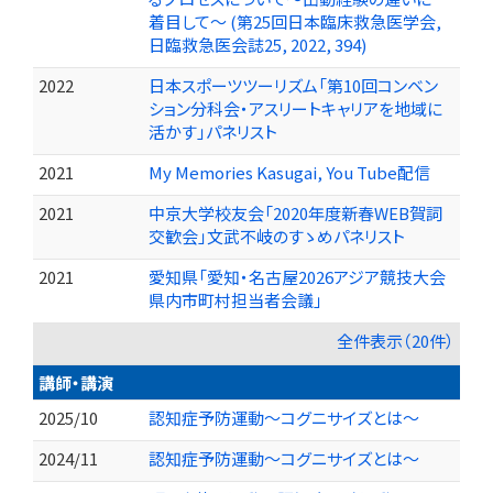
着目して～ (第25回日本臨床救急医学会,
日臨救急医会誌25, 2022, 394)
2022
日本スポーツツーリズム「第10回コンベン
ション分科会・アスリートキャリアを地域に
活かす」パネリスト
2021
My Memories Kasugai, You Tube配信
2021
中京大学校友会「2020年度新春WEB賀詞
交歓会」文武不岐のすゝめパネリスト
2021
愛知県「愛知・名古屋2026アジア競技大会
県内市町村担当者会議」
全件表示（20件）
講師・講演
2025/10
認知症予防運動～コグニサイズとは～
2024/11
認知症予防運動～コグニサイズとは～