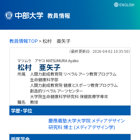
ENGLISH
教員情報
教員情報TOP
> 松村 亜矢子
（最終更新日 : 2026-04-02 10:35:50）
マツムラ アヤコ
MATSUMURA Ayako
松村 亜矢子
所属
人間力創成教育院 リベラルアーツ教育プログラム
生命健康科学部
人間力創成教育院 健康とスポーツ教育プログラム
創造的リベラルアーツセンター
大学院生命健康科学研究科 保健医療学専攻
職名
教授
学歴・学位
慶應義塾大学大学院 メディアデザイン
研究科 博士 (メディアデザイン学)
所属学会