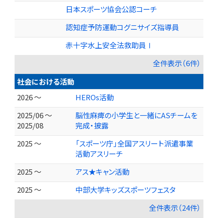
日本スポーツ協会公認コーチ
認知症予防運動コグニサイズ指導員
赤十字水上安全法救助員Ⅰ
全件表示（6件）
社会における活動
2026 ～
HEROs活動
2025/06 ～
脳性麻痺の小学生と一緒にASチームを
2025/08
完成・披露
2025 ～
「スポーツ庁」全国アスリート派遣事業
活動アスリーチ
2025 ～
アス★キャン活動
2025 ～
中部大学キッズスポーツフェスタ
全件表示（24件）