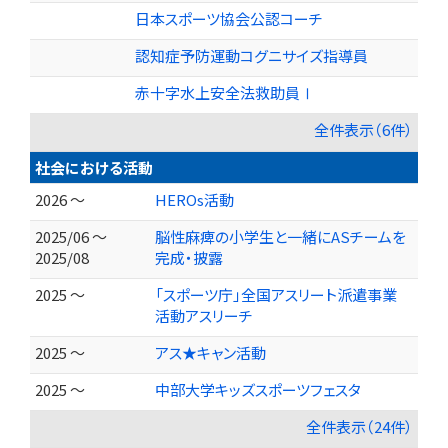
日本スポーツ協会公認コーチ
認知症予防運動コグニサイズ指導員
赤十字水上安全法救助員Ⅰ
全件表示（6件）
社会における活動
2026 ～
HEROs活動
2025/06 ～
脳性麻痺の小学生と一緒にASチームを
2025/08
完成・披露
2025 ～
「スポーツ庁」全国アスリート派遣事業
活動アスリーチ
2025 ～
アス★キャン活動
2025 ～
中部大学キッズスポーツフェスタ
全件表示（24件）