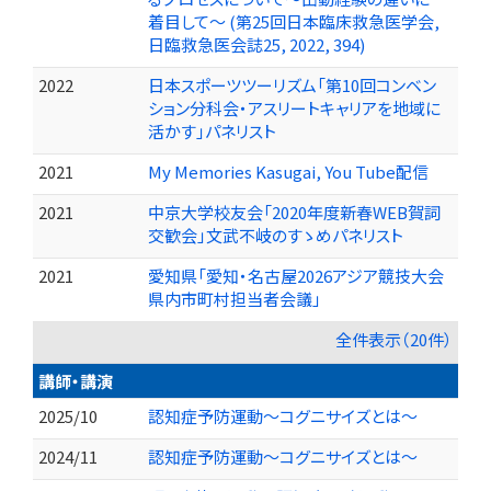
着目して～ (第25回日本臨床救急医学会,
日臨救急医会誌25, 2022, 394)
2022
日本スポーツツーリズム「第10回コンベン
ション分科会・アスリートキャリアを地域に
活かす」パネリスト
2021
My Memories Kasugai, You Tube配信
2021
中京大学校友会「2020年度新春WEB賀詞
交歓会」文武不岐のすゝめパネリスト
2021
愛知県「愛知・名古屋2026アジア競技大会
県内市町村担当者会議」
全件表示（20件）
講師・講演
2025/10
認知症予防運動～コグニサイズとは～
2024/11
認知症予防運動～コグニサイズとは～