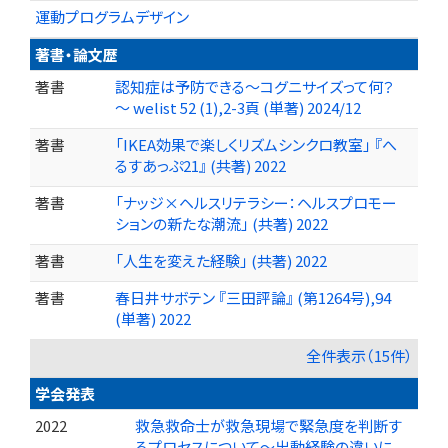
運動プログラムデザイン
著書・論文歴
著書
認知症は予防できる～コグニサイズって何？
～ welist 52 (1),2-3頁 (単著) 2024/12
著書
「IKEA効果で楽しくリズムシンクロ教室」 『へ
るすあっぷ21』 (共著) 2022
著書
「ナッジ×ヘルスリテラシー：ヘルスプロモー
ションの新たな潮流」 (共著) 2022
著書
「人生を変えた経験」 (共著) 2022
著書
春日井サボテン 『三田評論』 (第1264号),94
(単著) 2022
全件表示（15件）
学会発表
2022
救急救命士が救急現場で緊急度を判断す
るプロセスについて～出動経験の違いに