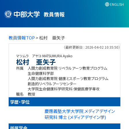
ENGLISH
教員情報
教員情報TOP
> 松村 亜矢子
（最終更新日 : 2026-04-02 10:35:50）
マツムラ アヤコ
MATSUMURA Ayako
松村 亜矢子
所属
人間力創成教育院 リベラルアーツ教育プログラム
生命健康科学部
人間力創成教育院 健康とスポーツ教育プログラム
創造的リベラルアーツセンター
大学院生命健康科学研究科 保健医療学専攻
職名
教授
学歴・学位
慶應義塾大学大学院 メディアデザイン
研究科 博士 (メディアデザイン学)
所属学会