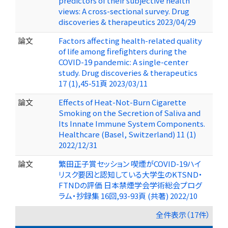
predictors of their subjective health
views: A cross-sectional survey. Drug
discoveries & therapeutics 2023/04/29
論文
Factors affecting health-related quality
of life among firefighters during the
COVID-19 pandemic: A single-center
study. Drug discoveries & therapeutics
17 (1),45-51頁 2023/03/11
論文
Effects of Heat-Not-Burn Cigarette
Smoking on the Secretion of Saliva and
Its Innate Immune System Components.
Healthcare (Basel, Switzerland) 11 (1)
2022/12/31
論文
繁田正子賞セッション 喫煙がCOVID-19ハイ
リスク要因と認知している大学生のKTSND・
FTNDの評価 日本禁煙学会学術総会プログ
ラム・抄録集 16回,93-93頁 (共著) 2022/10
全件表示（17件）