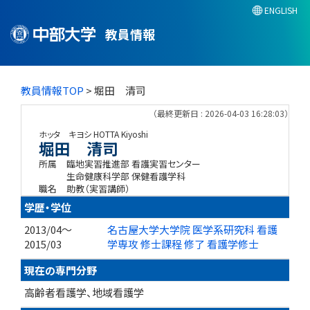
ENGLISH
教員情報
教員情報TOP
> 堀田 清司
（最終更新日 : 2026-04-03 16:28:03）
ホッタ キヨシ
HOTTA Kiyoshi
堀田 清司
所属
臨地実習推進部 看護実習センター
生命健康科学部 保健看護学科
職名
助教（実習講師）
学歴・学位
2013/04～
名古屋大学大学院 医学系研究科 看護
2015/03
学専攻 修士課程 修了 看護学修士
現在の専門分野
高齢者看護学、地域看護学