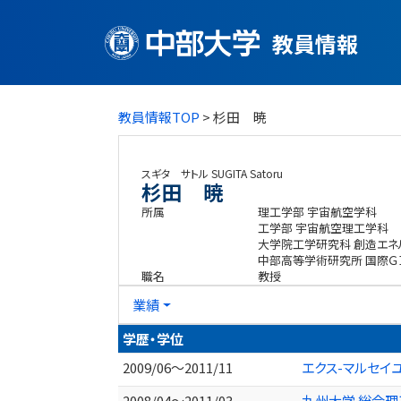
教員情報
教員情報TOP
> 杉田 暁
スギタ サトル
SUGITA Satoru
杉田 暁
所属
理工学部 宇宙航空学科
工学部 宇宙航空理工学科
大学院工学研究科 創造エ
中部高等学術研究所 国際Ｇ
職名
教授
業績
学歴・学位
2009/06～2011/11
エクス-マルセイ
2008/04～2011/03
九州大学 総合理