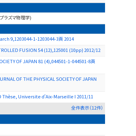
、プラズマ物理学)
search 9,1203044-1-1203044-3頁 2014
TROLLED FUSION 54 (12),125001 (10pp) 2012/12
OCIETY OF JAPAN 81 (4),044501-1-044501-8頁
 JOURNAL OF THE PHYSICAL SOCIETY OF JAPAN
Thèse, Universite d'Aix-Marseille I 2011/11
全件表示（12件）