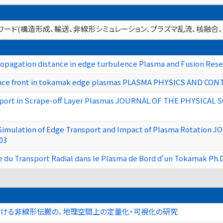
ーワード(構造形成、輸送、非線形シミュレーション、プラズマ乱流、核融合
c propagation distance in edge turbulence Plasma and Fusion Re
lence front in tokamak edge plasmas PLASMA PHYSICS AND CON
port in Scrape-off Layer Plasmas JOURNAL OF THE PHYSICAL S
Simulation of Edge Transport and Impact of Plasma Rotation
03
du Transport Radial dans le Plasma de Bord d'un Tokamak Ph.D 
おける非線形伝搬の、地理空間上の定量化・可視化の研究