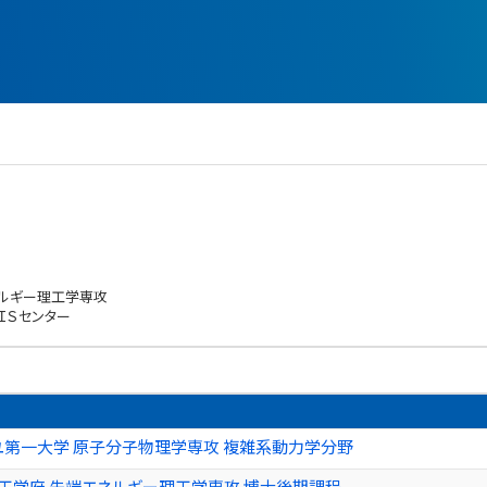
ネルギー理工学専攻
ＩＳセンター
ユ第一大学 原子分子物理学専攻 複雑系動力学分野
工学府 先端エネルギー理工学専攻 博士後期課程