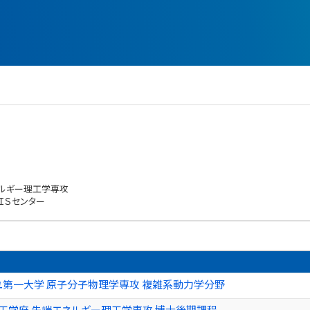
ネルギー理工学専攻
ＩＳセンター
ユ第一大学 原子分子物理学専攻 複雑系動力学分野
工学府 先端エネルギー理工学専攻 博士後期課程