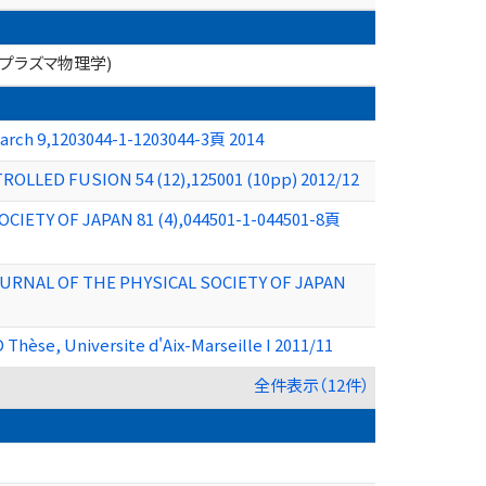
、プラズマ物理学)
search 9,1203044-1-1203044-3頁 2014
TROLLED FUSION 54 (12),125001 (10pp) 2012/12
OCIETY OF JAPAN 81 (4),044501-1-044501-8頁
 JOURNAL OF THE PHYSICAL SOCIETY OF JAPAN
Thèse, Universite d'Aix-Marseille I 2011/11
全件表示（12件）