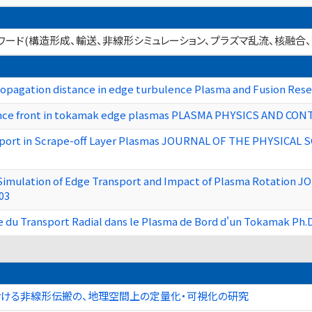
ーワード(構造形成、輸送、非線形シミュレーション、プラズマ乱流、核融合
c propagation distance in edge turbulence Plasma and Fusion Re
lence front in tokamak edge plasmas PLASMA PHYSICS AND CON
port in Scrape-off Layer Plasmas JOURNAL OF THE PHYSICAL S
Simulation of Edge Transport and Impact of Plasma Rotation
03
du Transport Radial dans le Plasma de Bord d'un Tokamak Ph.D 
おける非線形伝搬の、地理空間上の定量化・可視化の研究