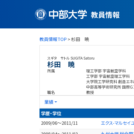
教員情報
教員情報TOP
> 杉田 暁
スギタ サトル
SUGITA Satoru
杉田 暁
所属
理工学部 宇宙航空学科
工学部 宇宙航空理工学科
大学院工学研究科 創造エ
中部高等学術研究所 国際Ｇ
職名
教授
業績
学歴・学位
2009/06～2011/11
エクス-マルセイ
2008/04～2011/03
九州大学 総合理