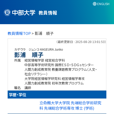
ENGLISH
教員情報
教員情報TOP
> 影浦 順子
（最終更新日 : 2025-08-20 13:01:53）
カゲウラ ジュンコ
KAGEURA Junko
影浦 順子
所属
経営情報学部 経営総合学科
中部高等学術研究所 国際ＥＳＤ・ＳＤＧｓセンター
人間力創成教育院 教養課題教育プログラム（人文・
社会リテラシー）
大学院経営情報学研究科 経営情報学専攻
人間力創成教育院 初年次教育プログラム
職名
講師
学歴・学位
立命館大学大学院 先端総合学術研究
科 先端総合学術専攻 博士 (学術)