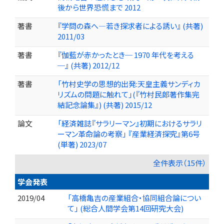
後から世界恐慌まで 2012
著書
『学問の森へ―若き探求者による誘い』 (共著)
2011/03
著書
『伽藍が赤かったとき─ 1970 年代を考える
─』 (共著) 2012/12
著書
「竹村史学の思想的出発:天皇主義サンディカ
リズムの問題に触れて」(『竹村民郎著作集完
結記念論集』) (共著) 2015/12
論文
「経済雑誌『サラリーマン』初期におけるサラリ
ーマン革命論の考察」 『産業経済探究』第6号
(単著) 2023/07
全件表示（15件）
学会発表
2019/04
「高橋亀吉の産業組合・協同組合論につい
て」 (総合人間学会第14回研究大会)