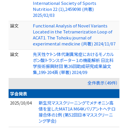
International Society of Sports
Nutrition 22 (1),2459090 (共著)
2025/02/03
論文
Functional Analysis of Novel Variants
Located in the Tetramerization Loop of
ACAT1. The Tohoku journal of
experimental medicine (共著) 2024/11/07
論文
先天性ケトン体代謝異常症におけるモノカル
ボン酸トランスポーター１の機能解析 日比科
学技術振興財団 第26回助成研究成果論文
集,199-204頁 (単著) 2024/09
全件表示（49件）
学会発表
2025/10/04
新生児マススクリーニングでメチオニン高
値を呈したMAT1A M64Kバリアントヘテロ
接合体の1例 (第52回日本マススクリーニ
ング学会)