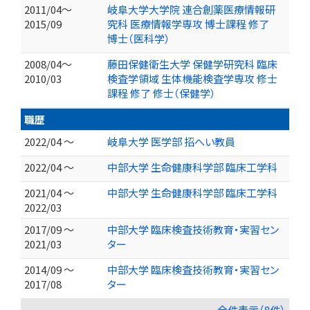
2011/04～
岐阜大学大学院 連合創薬医療情報研
2015/09
究科 医療情報学専攻 博士課程 修了
博士（医科学）
2008/04～
藤田保健衛生大学 保健学研究科 臨床
2010/03
検査学領域 生体機能検査学専攻 修士
課程 修了 修士（保健学）
職歴
2022/04 ～
岐阜大学 医学部 招へい教員
2022/04 ～
中部大学 生命健康科学部 臨床工学科
2021/04 ～
中部大学 生命健康科学部 臨床工学科
2022/03
2017/09 ～
中部大学 臨床検査技術教育・実習セン
2021/03
ター
2014/09 ～
中部大学 臨床検査技術教育・実習セン
2017/08
ター
全件表示（8件）