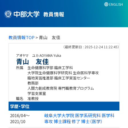
ENGLISH
教員情報
教員情報TOP
> 青山 友佳
（最終更新日 : 2025-12-24 11:22:45）
アオヤマ ユカ
AOYAMA Yuka
青山 友佳
所属
生命健康科学部 臨床工学科
大学院生命健康科学研究科 生命医科学専攻
臨地実習推進部 臨床工学実習センター
教務部
人間力創成教育院 専門職教育プログラム
学習支援室
職名
准教授
学歴・学位
2016/04～
岐阜大学大学院 医学系研究科 医学科
2021/10
専攻 博士課程 修了 博士（医学）