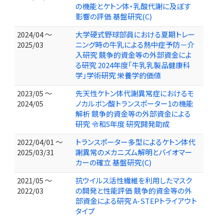
の機能とケトン体・乳酸代謝に及ぼす
影響の評価 基盤研究(C)
2024/04 ～
大学硬式野球部員における夏期トレー
2025/03
ニング時の牛乳による熱中症予防－介
入研究 競争的資金等の外部資金によ
る研究 2024年度「牛乳乳製品健康科
学」学術研究 栄養学的価値
2023/05 ～
先天性ケトン体代謝異常症におけるモ
2024/05
ノカルボン酸トランスポーター1の機能
解析 競争的資金等の外部資金による
研究 令和5年度 研究開発助成
2022/04/01 ～
トランスポーター多型によるケトン体代
2025/03/31
謝異常のメカニズム解明とバイオマー
カーの確立 基盤研究(C)
2021/05 ～
抗ウイルス活性繊維を利用したマスク
2022/03
の開発と性能評価 競争的資金等の外
部資金による研究 A-STEPトライアウト
タイプ