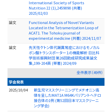
International Society of Sports
Nutrition 22 (1),2459090 (共著)
2025/02/03
論文
Functional Analysis of Novel Variants
Located in the Tetramerization Loop of
ACAT1. The Tohoku journal of
experimental medicine (共著) 2024/11/07
論文
先天性ケトン体代謝異常症におけるモノカル
ボン酸トランスポーター１の機能解析 日比科
学技術振興財団 第26回助成研究成果論文
集,199-204頁 (単著) 2024/09
全件表示（49件）
学会発表
2025/10/04
新生児マススクリーニングでメチオニン高
値を呈したMAT1A M64Kバリアントヘテロ
接合体の1例 (第52回日本マススクリーニ
ング学会)