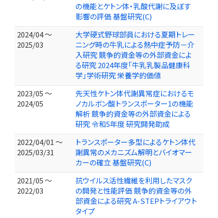
の機能とケトン体・乳酸代謝に及ぼす
影響の評価 基盤研究(C)
2024/04 ～
大学硬式野球部員における夏期トレー
2025/03
ニング時の牛乳による熱中症予防－介
入研究 競争的資金等の外部資金によ
る研究 2024年度「牛乳乳製品健康科
学」学術研究 栄養学的価値
2023/05 ～
先天性ケトン体代謝異常症におけるモ
2024/05
ノカルボン酸トランスポーター1の機能
解析 競争的資金等の外部資金による
研究 令和5年度 研究開発助成
2022/04/01 ～
トランスポーター多型によるケトン体代
2025/03/31
謝異常のメカニズム解明とバイオマー
カーの確立 基盤研究(C)
2021/05 ～
抗ウイルス活性繊維を利用したマスク
2022/03
の開発と性能評価 競争的資金等の外
部資金による研究 A-STEPトライアウト
タイプ