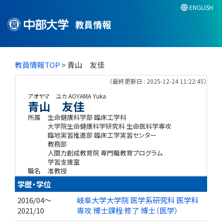
ENGLISH
教員情報
教員情報TOP
> 青山 友佳
（最終更新日 : 2025-12-24 11:22:45）
アオヤマ ユカ
AOYAMA Yuka
青山 友佳
所属
生命健康科学部 臨床工学科
大学院生命健康科学研究科 生命医科学専攻
臨地実習推進部 臨床工学実習センター
教務部
人間力創成教育院 専門職教育プログラム
学習支援室
職名
准教授
学歴・学位
2016/04～
岐阜大学大学院 医学系研究科 医学科
2021/10
専攻 博士課程 修了 博士（医学）