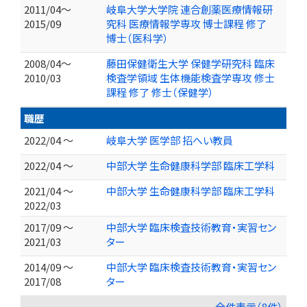
2011/04～
岐阜大学大学院 連合創薬医療情報研
2015/09
究科 医療情報学専攻 博士課程 修了
博士（医科学）
2008/04～
藤田保健衛生大学 保健学研究科 臨床
2010/03
検査学領域 生体機能検査学専攻 修士
課程 修了 修士（保健学）
職歴
2022/04 ～
岐阜大学 医学部 招へい教員
2022/04 ～
中部大学 生命健康科学部 臨床工学科
2021/04 ～
中部大学 生命健康科学部 臨床工学科
2022/03
2017/09 ～
中部大学 臨床検査技術教育・実習セン
2021/03
ター
2014/09 ～
中部大学 臨床検査技術教育・実習セン
2017/08
ター
全件表示（8件）