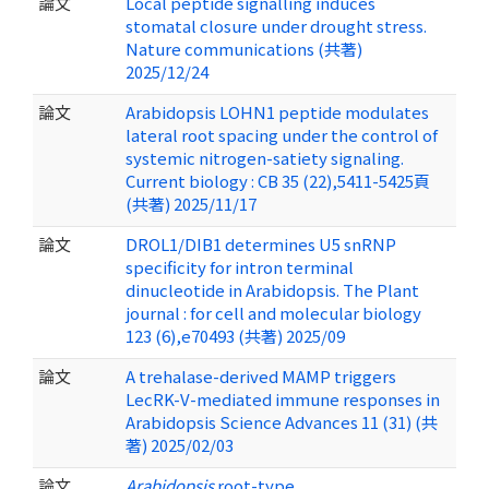
論文
Local peptide signalling induces
stomatal closure under drought stress.
Nature communications (共著)
2025/12/24
論文
Arabidopsis LOHN1 peptide modulates
lateral root spacing under the control of
systemic nitrogen-satiety signaling.
Current biology : CB 35 (22),5411-5425頁
(共著) 2025/11/17
論文
DROL1/DIB1 determines U5 snRNP
specificity for intron terminal
dinucleotide in Arabidopsis. The Plant
journal : for cell and molecular biology
123 (6),e70493 (共著) 2025/09
論文
A trehalase-derived MAMP triggers
LecRK-V-mediated immune responses in
Arabidopsis Science Advances 11 (31) (共
著) 2025/02/03
論文
Arabidopsis
root-type