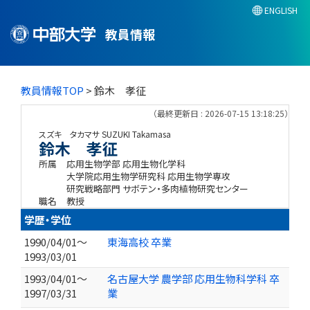
ENGLISH
教員情報
教員情報TOP
> 鈴木 孝征
（最終更新日 : 2026-07-15 13:18:25）
スズキ タカマサ
SUZUKI Takamasa
鈴木 孝征
所属
応用生物学部 応用生物化学科
大学院応用生物学研究科 応用生物学専攻
研究戦略部門 サボテン・多肉植物研究センター
職名
教授
学歴・学位
1990/04/01～
東海高校 卒業
1993/03/01
1993/04/01～
名古屋大学 農学部 応用生物科学科 卒
1997/03/31
業