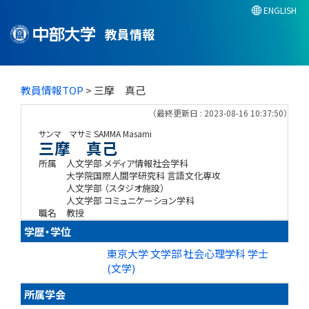
ENGLISH
教員情報
教員情報TOP
> 三摩 真己
（最終更新日 : 2023-08-16 10:37:50）
サンマ マサミ
SAMMA Masami
三摩 真己
所属
人文学部 メディア情報社会学科
大学院国際人間学研究科 言語文化専攻
人文学部 （スタジオ施設）
人文学部 コミュニケーション学科
職名
教授
学歴・学位
東京大学 文学部 社会心理学科 学士
(文学)
所属学会