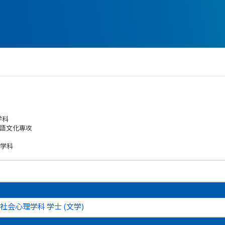
学科
言語文化専攻
ン学科
社会心理学科 学士 (文学)