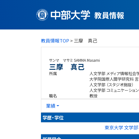
教員情報
教員情報TOP
> 三摩 真己
サンマ マサミ
SAMMA Masami
三摩 真己
所属
人文学部 メディア情報社会
大学院国際人間学研究科 
人文学部 （スタジオ施設）
人文学部 コミュニケーショ
職名
教授
業績
学歴・学位
東京大学 文学部 