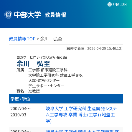
ENGLISH
教員情報
教員情報TOP
> 余川 弘至
（最終更新日 : 2026-04-29 15:40:12）
ヨカワ ヒロシ
YOKAWA Hiroshi
余川 弘至
所属
工学部 都市建設工学科
大学院工学研究科 建設工学専攻
入試・広報センター
学生サポートセンター
職名
准教授
学歴・学位
2007/04～
岐阜大学 工学研究科 生産開発システ
2010/03
ム工学専攻 卒業 博士(工学) (地盤工
学)
2005/04～
岐阜大学 工学研究科 土木工学専攻 卒