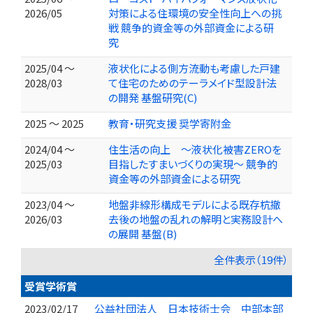
2026/05
対策による住環境の安全性向上への挑
戦 競争的資金等の外部資金による研
究
2025/04 ～
液状化による側方流動も考慮した戸建
2028/03
て住宅のためのテーラメイド型設計法
の開発 基盤研究(C)
2025 ～ 2025
教育・研究支援 奨学寄附金
2024/04 ～
住生活の向上 ～液状化被害ZEROを
2025/03
目指したすまいづくりの実現～ 競争的
資金等の外部資金による研究
2023/04 ～
地盤非線形構成モデルによる既存杭撤
2026/03
去後の地盤の乱れの解明と実務設計へ
の展開 基盤(B)
全件表示（19件）
受賞学術賞
2023/02/17
公益社団法人 日本技術士会 中部本部