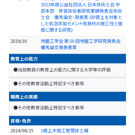
2023年度公益社団法人 日本技術士会 中
部本部 修習技術者研究業績発表会技術
士会 優秀論文・発表賞 (砂質土を対象と
した気泡添加セメント改良材の施工性と強
度に関する研究)
2019/10
地盤工学会 第 50 回地盤工学研究発表会
優秀論文発表者賞
教育上の能力
●当該教員の教育上の能力に関する大学等の評価
●その他教育活動上特記すべき事項
職務上の実績
●その他教育活動上特記すべき事項
資格・免許
2024/08/15
1級土木施工管理技士補