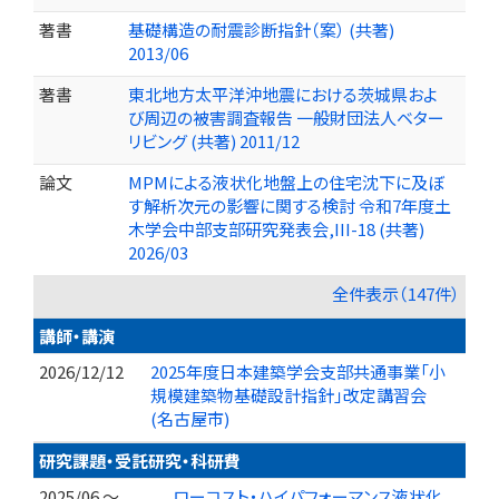
著書
基礎構造の耐震診断指針（案） (共著)
2013/06
著書
東北地方太平洋沖地震における茨城県およ
び周辺の被害調査報告 一般財団法人ベター
リビング (共著) 2011/12
論文
MPMによる液状化地盤上の住宅沈下に及ぼ
す解析次元の影響に関する検討 令和7年度土
木学会中部支部研究発表会,III-18 (共著)
2026/03
全件表示（147件）
講師・講演
2026/12/12
2025年度日本建築学会支部共通事業「小
規模建築物基礎設計指針」改定講習会
(名古屋市)
研究課題・受託研究・科研費
2025/06 ～
ローコスト・ハイパフォーマンス液状化