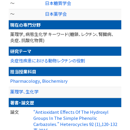
～
日本糖質学会
～
日本薬学会
現在の専門分野
薬理学, 病態生化学 キーワード(糖鎖、レクチン、腎臓病、
炎症、抗酸化物質)
研究テーマ
炎症性疾患における動物レクチンの役割
担当授業科目
Pharmacology, Biochemisry
薬理学、生化学
著書・論文歴
論文
“Antioxidant Effects Of The Hydroxyl
Groups In The Simple Phenolic
Carbazoles.” Heterocycles 92 (1),120-132