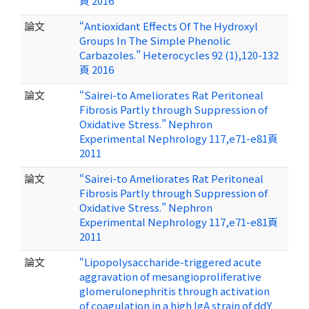
頁 2016
論文
“Antioxidant Effects Of The Hydroxyl
Groups In The Simple Phenolic
Carbazoles.” Heterocycles 92 (1),120-132
頁 2016
論文
“Sairei-to Ameliorates Rat Peritoneal
Fibrosis Partly through Suppression of
Oxidative Stress.” Nephron
Experimental Nephrology 117,e71-e81頁
2011
論文
“Sairei-to Ameliorates Rat Peritoneal
Fibrosis Partly through Suppression of
Oxidative Stress.” Nephron
Experimental Nephrology 117,e71-e81頁
2011
論文
“Lipopolysaccharide-triggered acute
aggravation of mesangioproliferative
glomerulonephritis through activation
of coagulation in a high IgA strain of ddY