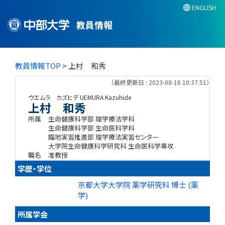
ENGLISH
教員情報
教員情報TOP
> 上村 和秀
（最終更新日 : 2023-08-16 10:37:51）
ウエムラ カズヒデ
UEMURA Kazuhide
上村 和秀
所属
生命健康科学部 理学療法学科
生命健康科学部 生命医科学科
臨地実習推進部 理学療法実習センター
大学院生命健康科学研究科 生命医科学専攻
職名
准教授
学歴・学位
京都大学大学院 薬学研究科 博士 (薬
学)
所属学会