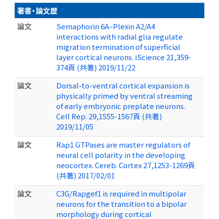
著書・論文歴
論文
Semaphorin 6A–Plexin A2/A4
interactions with radial glia regulate
migration termination of superficial
layer cortical neurons. iScience 21,359-
374頁 (共著) 2019/11/22
論文
Dorsal-to-ventral cortical expansion is
physically primed by ventral streaming
of early embryonic preplate neurons.
Cell Rep. 29,1555-1567頁 (共著)
2019/11/05
論文
Rap1 GTPases are master regulators of
neural cell polarity in the developing
neocortex. Cereb. Cortex 27,1253-1269頁
(共著) 2017/02/01
論文
C3G/Rapgef1 is required in multipolar
neurons for the transition to a bipolar
morphology during cortical