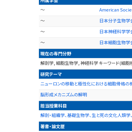
所属学会
～
American Societ
～
日本分子生物学
～
日本神経科学学
～
日本細胞生物学
現在の専門分野
解剖学, 細胞生物学, 神経科学 キーワード(細
研究テーマ
ニューロンの移動と極性化における細胞骨格の
脳形成メカニズムの解明
担当授業科目
解剖・組織学、基礎生物学、生と死の文化人類学
著書・論文歴