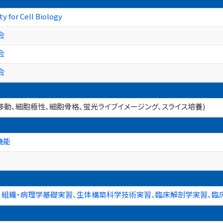
y for Cell Biology
会
会
会
胞移動、細胞極性、細胞骨格、蛍光ライブイメージング、スライス培養)
機能
、組織・病理学基礎実習、生体構築科学技術実習、臨床解剖学実習、臨