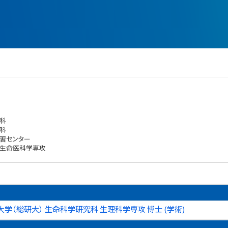
科
科
習センター
 生命医科学専攻
学（総研大） 生命科学研究科 生理科学専攻 博士 (学術)