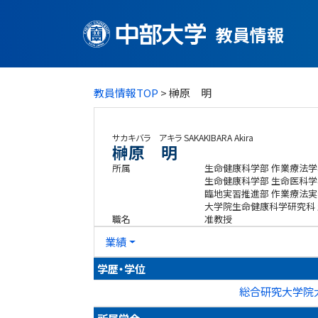
教員情報
教員情報TOP
> 榊原 明
サカキバラ アキラ
SAKAKIBARA Akira
榊原 明
所属
生命健康科学部 作業療法学
生命健康科学部 生命医科学
臨地実習推進部 作業療法実
大学院生命健康科学研究科
職名
准教授
業績
学歴・学位
総合研究大学院大