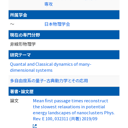
専攻
所属学会
～
日本物理学会
現在の専門分野
非線形物理学
研究テーマ
Quantal and Classical dynamics of many-
dimensional systems
多自由度系の量子・古典動力学とその応用
著書・論文歴
論文
Mean first passage times reconstruct
the slowest relaxations in potential
energy landscapes of nanoclusters Phys.
Rev. E 100, 032311 (共著) 2019/09