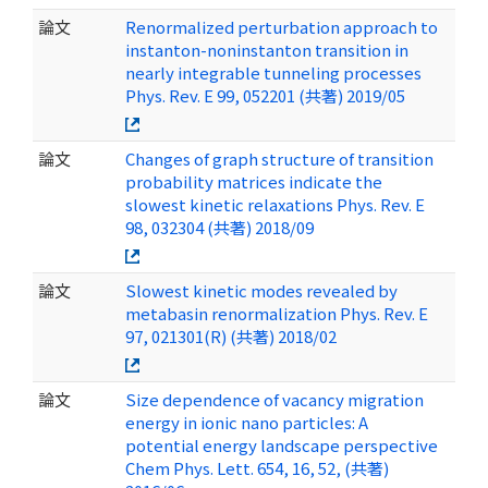
論文
Renormalized perturbation approach to
instanton-noninstanton transition in
nearly integrable tunneling processes
Phys. Rev. E 99, 052201 (共著) 2019/05
論文
Changes of graph structure of transition
probability matrices indicate the
slowest kinetic relaxations Phys. Rev. E
98, 032304 (共著) 2018/09
論文
Slowest kinetic modes revealed by
metabasin renormalization Phys. Rev. E
97, 021301(R) (共著) 2018/02
論文
Size dependence of vacancy migration
energy in ionic nano particles: A
potential energy landscape perspective
Chem Phys. Lett. 654, 16, 52, (共著)