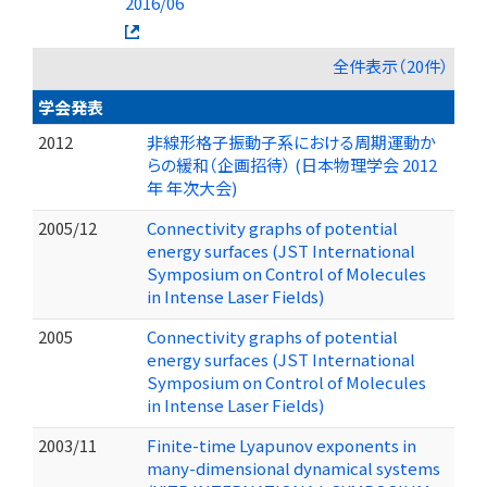
2016/06
全件表示（20件）
学会発表
2012
非線形格子振動子系における周期運動か
らの緩和（企画招待） (日本物理学会 2012
年 年次大会)
2005/12
Connectivity graphs of potential
energy surfaces (JST International
Symposium on Control of Molecules
in Intense Laser Fields)
2005
Connectivity graphs of potential
energy surfaces (JST International
Symposium on Control of Molecules
in Intense Laser Fields)
2003/11
Finite-time Lyapunov exponents in
many-dimensional dynamical systems