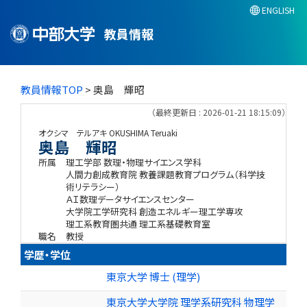
ENGLISH
教員情報
教員情報TOP
> 奥島 輝昭
（最終更新日 : 2026-01-21 18:15:09）
オクシマ テルアキ
OKUSHIMA Teruaki
奥島 輝昭
所属
理工学部 数理・物理サイエンス学科
人間力創成教育院 教養課題教育プログラム（科学技
術リテラシー）
ＡＩ数理データサイエンスセンター
大学院工学研究科 創造エネルギー理工学専攻
理工系教育圏共通 理工系基礎教育室
職名
教授
学歴・学位
東京大学 博士 (理学)
東京大学大学院 理学系研究科 物理学