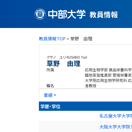
教員情報
教員情報TOP
> 草野 由理
クサノ ユリ
KUSANO Yuri
草野 由理
所属
応用生物学部 食品栄養科学
臨地実習推進部 管理栄養実
大学院応用生物学研究科 
職名
准教授
業績
学歴・学位
名古屋大学大学
大阪大学大学院 博