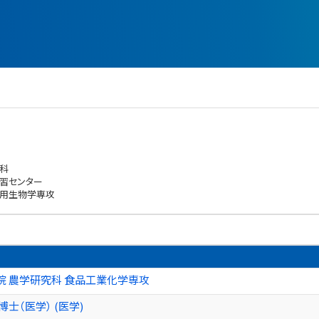
科
習センター
応用生物学専攻
院 農学研究科 食品工業化学専攻
士（医学） (医学)