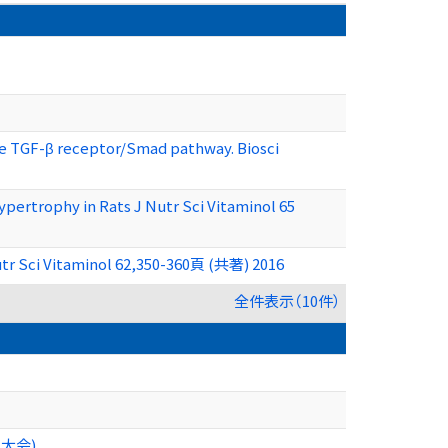
he TGF-β receptor/Smad pathway. Biosci
ertrophy in Rats J Nutr Sci Vitaminol 65
utr Sci Vitaminol 62,350-360頁 (共著) 2016
全件表示（10件）
同大会)