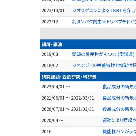
2023/10/01
ジオスゲニンによる LKB1 を介し
2022/12
乳タンパク質由来トリペプチドが持
講師・講演
2019/08
愛知の農産物がもつ力 (愛知県)
2018/02
ジネンジョの栄養特性と機能性研
研究課題・受託研究・科研費
2023/04/01 ～
食品成分の新規
2021/08/01 ～ 2022/03/31
食品成分の新規
2020/07/01 ～ 2021/03/31
食品成分の新規
2020/04 ～
運動により惹起さ
2016
機能性パンが示