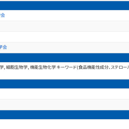
学会
学会
物学, 細胞生物学, 機能生物化学 キーワード(食品機能性成分、ステロ