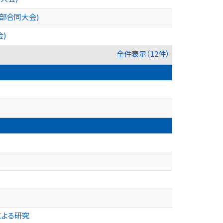
支部合同大会)
)
全件表示（12件）
による研究