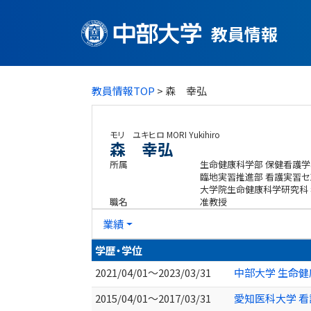
教員情報
教員情報TOP
> 森 幸弘
モリ ユキヒロ
MORI Yukihiro
森 幸弘
所属
生命健康科学部 保健看護学
臨地実習推進部 看護実習セ
大学院生命健康科学研究科
職名
准教授
業績
学歴・学位
2021/04/01～2023/03/31
中部大学 生命健
2015/04/01～2017/03/31
愛知医科大学 看