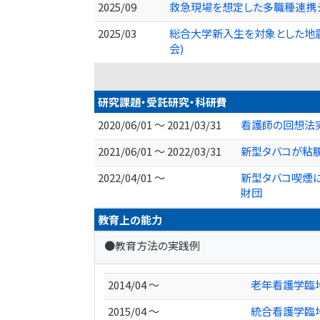
2025/09
救急現場を想定した多職種連携シ
2025/03
総合大学新入生を対象とした地震
会)
研究課題・受託研究・科研費
2020/06/01 ～ 2021/03/31
看護師の回想法
2021/06/01 ～ 2022/03/31
新型タバコが粘
2022/04/01 ～
新型タバコ喫煙
財団
教育上の能力
●教育方法の実践例
2014/04 ～
老年看護学臨
2015/04 ～
統合看護学臨