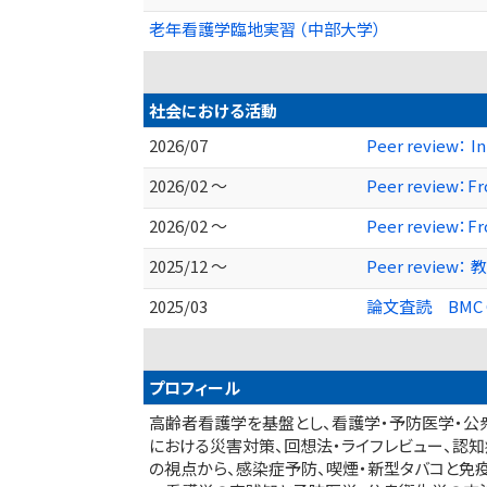
老年看護学臨地実習 （中部大学）
社会における活動
2026/07
Peer review： In
2026/02 ～
Peer review：Fro
2026/02 ～
Peer review：Fr
2025/12 ～
Peer review： 教
2025/03
論文査読 BMC Car
プロフィール
高齢者看護学を基盤とし、看護学・予防医学・公
における災害対策、回想法・ライフレビュー、認
の視点から、感染症予防、喫煙・新型タバコと免