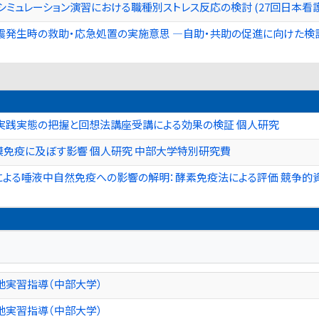
ミュレーション演習における職種別ストレス反応の検討 (27回日本看
発生時の救助・応急処置の実施意思 ―自助・共助の促進に向けた検討―
実践実態の把握と回想法講座受講による効果の検証 個人研究
膜免疫に及ぼす影響 個人研究 中部大学特別研究費
による唾液中自然免疫への影響の解明：酵素免疫法による評価 競争的
地実習指導（中部大学）
地実習指導（中部大学）