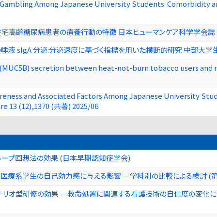
Gambling Among Japanese University Students: Comorbidity and
高齢糖尿病患者の療養行動の特徴 日本ヒューマンケア科学学会誌 19 (1),1
sIgA 分泌:分泌速度に基づく指標を用いた横断的研究 中部大学生命健康科
B (MUC5B) secretion between heat-not-burn tobacco users and 
areness and Associated Factors Among Japanese University Stude
re 13 (12),1370 (共著) 2025/06
ープ回想法の効果 (日本早期認知症学会)
医療系学生の自己効力感に与える影響 －学科別の比較による検討 (第
リオ型研修の効果 －救命処置に関連する看護技術の自信度の変化に着