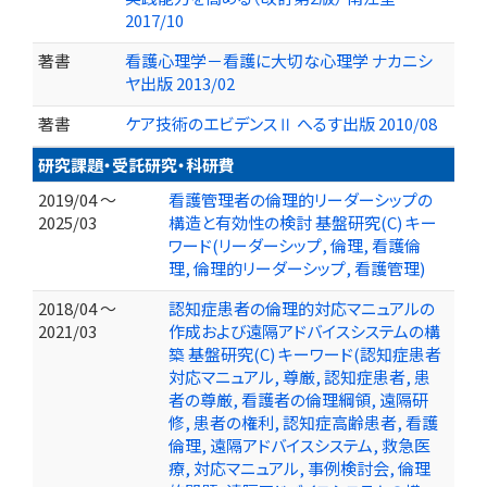
2017/10
著書
看護心理学－看護に大切な心理学 ナカニシ
ヤ出版 2013/02
著書
ケア技術のエビデンスⅡ へるす出版 2010/08
研究課題・受託研究・科研費
2019/04 ～
看護管理者の倫理的リーダーシップの
2025/03
構造と有効性の検討 基盤研究(C) キー
ワード(リーダーシップ, 倫理, 看護倫
理, 倫理的リーダーシップ, 看護管理)
2018/04 ～
認知症患者の倫理的対応マニュアルの
2021/03
作成および遠隔アドバイスシステムの構
築 基盤研究(C) キーワード(認知症患者
対応マニュアル, 尊厳, 認知症患者, 患
者の尊厳, 看護者の倫理綱領, 遠隔研
修, 患者の権利, 認知症高齢患者, 看護
倫理, 遠隔アドバイスシステム, 救急医
療, 対応マニュアル, 事例検討会, 倫理