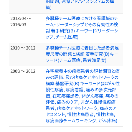
的問題, 遠隔アドバイスシステムの構
築)
2013/04 ～
多職種チーム医療における看護職のチ
2016/03
ーム・リーダーシップとその有効性の検
討 若手研究(B) キーワード(リーダーシ
ップ, チーム医療)
2010 ～ 2012
多職種チーム医療に着目した患者満足
度尺度の開発と検証 若手研究(B) キー
ワード(チーム医療, 患者満足度)
2008 ～ 2012
在宅療養中の疼痛患者の現状調査と痛
みの評価、及び疼痛ケアネットワークの
構築 基盤研究(B) キーワード(非がん性
慢性疼痛, 疼痛看護, 痛みの多次元評
価, 在宅疼痛患者, 非がん疼痛, 痛みの
評価, 痛みのケア, 非がん性慢性疼痛
患者, 疼痛ケアネットワーク, 痛みのア
セスメント, 慢性疼痛患者, 慢性疼痛,
疼痛医療チームワーキング, がん疼痛)