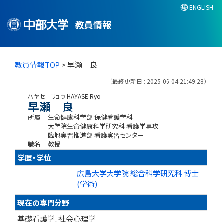
ENGLISH
教員情報
教員情報TOP
> 早瀬 良
（最終更新日 : 2025-06-04 21:49:28）
ハヤセ リョウ
HAYASE Ryo
早瀬 良
所属
生命健康科学部 保健看護学科
大学院生命健康科学研究科 看護学専攻
臨地実習推進部 看護実習センター
職名
教授
学歴・学位
広島大学大学院 総合科学研究科 博士
(学術)
現在の専門分野
基礎看護学, 社会心理学