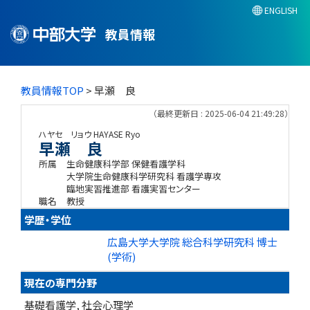
ENGLISH
教員情報
教員情報TOP
> 早瀬 良
（最終更新日 : 2025-06-04 21:49:28）
ハヤセ リョウ
HAYASE Ryo
早瀬 良
所属
生命健康科学部 保健看護学科
大学院生命健康科学研究科 看護学専攻
臨地実習推進部 看護実習センター
職名
教授
学歴・学位
広島大学大学院 総合科学研究科 博士
(学術)
現在の専門分野
基礎看護学, 社会心理学