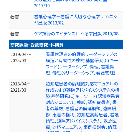
2017/10
著書
看護心理学－看護に大切な心理学 ナカニシ
ヤ出版 2013/02
著書
ケア技術のエビデンスⅡ へるす出版 2010/08
研究課題・受託研究・科研費
2019/04 ～
看護管理者の倫理的リーダーシップの
2025/03
構造と有効性の検討 基盤研究(C) キー
ワード(リーダーシップ, 倫理, 看護倫
理, 倫理的リーダーシップ, 看護管理)
2018/04 ～
認知症患者の倫理的対応マニュアルの
2021/03
作成および遠隔アドバイスシステムの構
築 基盤研究(C) キーワード(認知症患者
対応マニュアル, 尊厳, 認知症患者, 患
者の尊厳, 看護者の倫理綱領, 遠隔研
修, 患者の権利, 認知症高齢患者, 看護
倫理, 遠隔アドバイスシステム, 救急医
療, 対応マニュアル, 事例検討会, 倫理