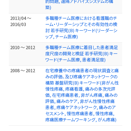
的問題, 遠隔アドバイスシステムの構
築)
2013/04 ～
多職種チーム医療における看護職のチ
2016/03
ーム・リーダーシップとその有効性の検
討 若手研究(B) キーワード(リーダーシ
ップ, チーム医療)
2010 ～ 2012
多職種チーム医療に着目した患者満足
度尺度の開発と検証 若手研究(B) キー
ワード(チーム医療, 患者満足度)
2008 ～ 2012
在宅療養中の疼痛患者の現状調査と痛
みの評価、及び疼痛ケアネットワークの
構築 基盤研究(B) キーワード(非がん性
慢性疼痛, 疼痛看護, 痛みの多次元評
価, 在宅疼痛患者, 非がん疼痛, 痛みの
評価, 痛みのケア, 非がん性慢性疼痛
患者, 疼痛ケアネットワーク, 痛みのア
セスメント, 慢性疼痛患者, 慢性疼痛,
疼痛医療チームワーキング, がん疼痛)