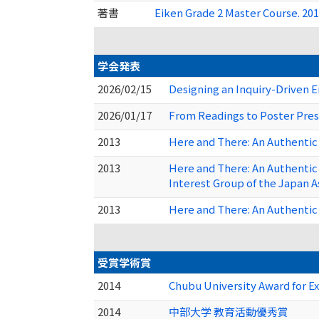
著書
Eiken Grade 2 Master Course. 20
学会発表
2026/02/15
Designing an Inquiry-Driven 
2026/01/17
From Readings to Poster Pres
2013
Here and There: An Authentic
2013
Here and There: An Authentic
Interest Group of the Japan A
2013
Here and There: An Authentic
受賞学術賞
2014
Chubu University Award for E
2014
中部大学 教育活動優秀賞