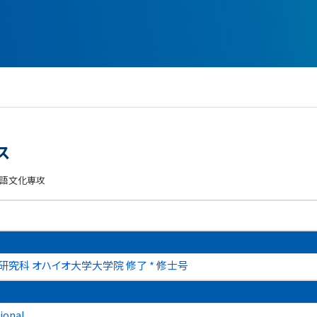
ス
言語文化専攻
研究科 オハイオ大学大学院 修了 * 修士号
ional