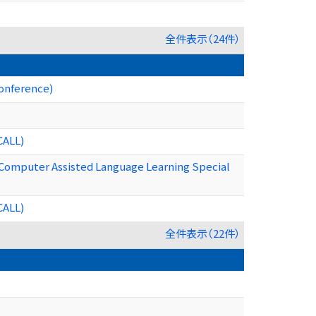
全件表示（24件）
Conference)
CALL)
e Computer Assisted Language Learning Special
CALL)
全件表示（22件）