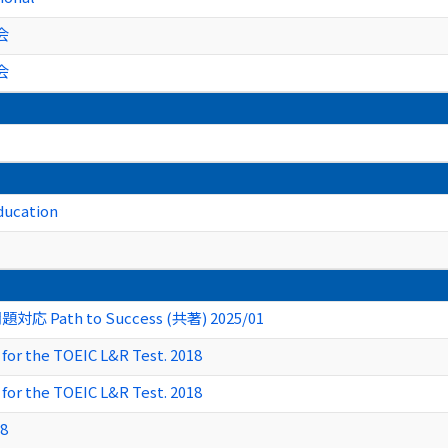
会
会
Education
ath to Success (共著) 2025/01
for the TOEIC L&R Test. 2018
for the TOEIC L&R Test. 2018
18