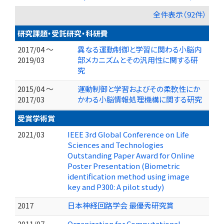
全件表示（92件）
研究課題・受託研究・科研費
2017/04 ～
異なる運動制御と学習に関わる小脳内
2019/03
部メカニズムとその汎用性に関する研
究
2015/04 ～
運動制御と学習およびその柔軟性にか
2017/03
かわる小脳情報処理機構に関する研究
受賞学術賞
2021/03
IEEE 3rd Global Conference on Life
Sciences and Technologies
Outstanding Paper Award for Online
Poster Presentation (Biometric
identification method using image
key and P300: A pilot study)
2017
日本神経回路学会 最優秀研究賞
2011/07
Organization for Computational