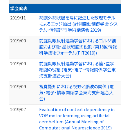
学会発表
2019/11
網膜外網状層を陽に記述した数理モデル
によるエッジ抽出 (計測自動制御学会 シス
テム・情報部門 学術講演会 2019)
2019/09
前庭動眼反射運動学習におけるゴルジ細
胞および籠・星状細胞の役割 (第18回情報
科学技術フォーラム(FIT2019))
2019/09
前庭動眼反射運動学習における籠・星状
細胞の役割 (電気・電子・情報関係学会東
海支部連合大会)
2019/09
視覚認知における視野と脳波の関係 (電
気・電子・情報関係学会東海支部連合大
会)
2019/07
Evaluation of context dependency in
VOR motor learning using artificial
cerebellum (Annual Meeting of
Computational Neuroscience 2019)