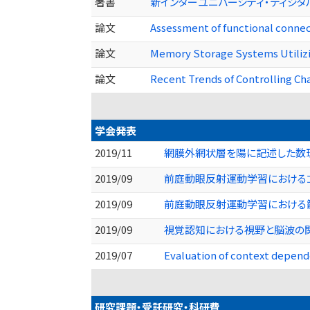
著書
新インターユニバーシティ・ディジタル信号
論文
Assessment of functional connect
論文
Memory Storage Systems Utilizi
論文
Recent Trends of Controlling Ch
学会発表
2019/11
網膜外網状層を陽に記述した数理モ
2019/09
前庭動眼反射運動学習におけるゴル
2019/09
前庭動眼反射運動学習における籠
2019/09
視覚認知における視野と脳波の関
2019/07
Evaluation of context depend
研究課題・受託研究・科研費