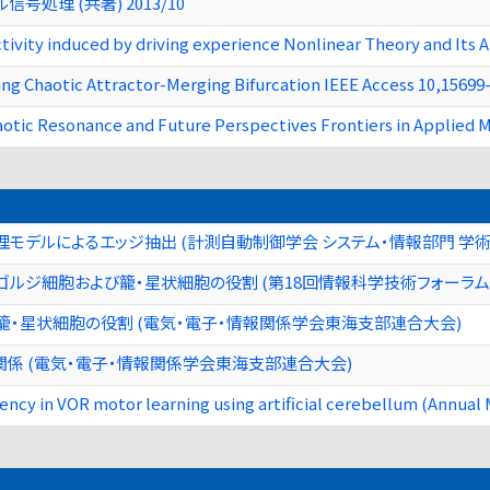
処理 (共著) 2013/10
ivity induced by driving experience Nonlinear Theory and Its A
ng Chaotic Attractor-Merging Bifurcation IEEE Access 10,1569
aotic Resonance and Future Perspectives Frontiers in Applied M
デルによるエッジ抽出 (計測自動制御学会 システム・情報部門 学術講演
ジ細胞および籠・星状細胞の役割 (第18回情報科学技術フォーラム(FIT
・星状細胞の役割 (電気・電子・情報関係学会東海支部連合大会)
係 (電気・電子・情報関係学会東海支部連合大会)
ency in VOR motor learning using artificial cerebellum (Annua