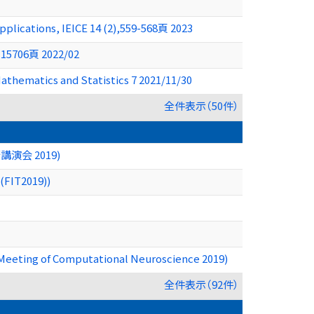
pplications, IEICE 14 (2),559-568頁 2023
9-15706頁 2022/02
athematics and Statistics 7 2021/11/30
全件表示（50件）
会 2019)
2019))
l Meeting of Computational Neuroscience 2019)
全件表示（92件）