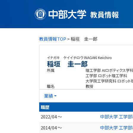
教員情報
教員情報TOP
> 稲垣 圭一郎
イナガキ ケイイチロウ
INAGAKI Keiichiro
稲垣 圭一郎
所属
理工学部 AIロボティクス学
工学部 ロボット理工学科
大学院工学研究科 ロボット
職名
教授
業績
職歴
2022/04 ～
中部大学 工学部
2014/04 ～
中部大学 工学部