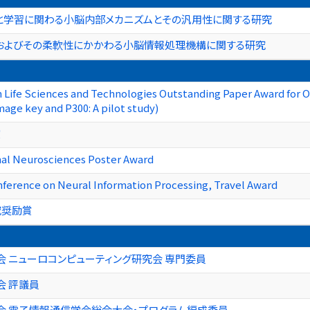
と学習に関わる小脳内部メカニズムとその汎用性に関する研究
およびその柔軟性にかかわる小脳情報処理機構に関する研究
n Life Sciences and Technologies Outstanding Paper Award for 
mage key and P300: A pilot study)
賞
nal Neurosciences Poster Award
ference on Neural Information Processing, Travel Award
究奨励賞
 ニューロコンピューティング研究会 専門委員
会 評議員
会 電子情報通信学会総合大会・プログラム編成委員