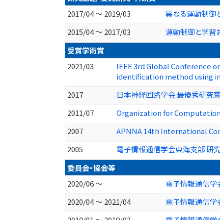
2017/04 ～ 2019/03
異なる運動制御
2015/04 ～ 2017/03
運動制御と学習
受賞学術賞
2021/03
IEEE 3rd Global Conference o
identification method using i
2017
日本神経回路学会 最優秀研究
2011/07
Organization for Computatio
2007
APNNA 14th International Con
2005
電子情報通信学会東海支部 研
委員会・協会等
2020/06 ～
電子情報通信学会
2020/04 ～ 2021/04
電子情報通信学
2019/01 ～ 2019/03
電子情報通信学