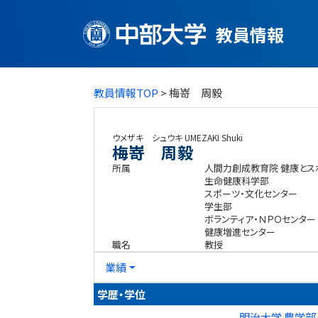
教員情報
教員情報TOP
> 梅嵜 周毅
ウメザキ シュウキ
UMEZAKI Shuki
梅嵜 周毅
所属
人間力創成教育院 健康とス
生命健康科学部
スポーツ・文化センター
学生部
ボランティア・ＮＰＯセンター
健康増進センター
職名
教授
業績
学歴・学位
明治大学 農学部