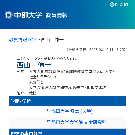
ENGLISH
教員情報
教員情報TOP
> 西山 伸一
（最終更新日 : 2023-08-16 11:49:25）
ニシヤマ シンイチ
NISHIYAMA Shinichi
西山 伸一
所属
人間力創成教育院 教養課題教育プログラム（人文・
社会リテラシー）
人文学部
大学院国際人間学研究科 歴史学・地理学専攻
職名
教授
学歴・学位
早稲田大学 修士 (文学)
早稲田大学大学院 文学研究科
現在の専門分野