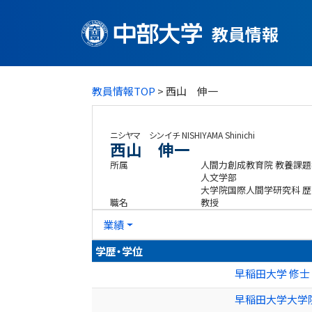
教員情報
教員情報TOP
> 西山 伸一
ニシヤマ シンイチ
NISHIYAMA Shinichi
西山 伸一
所属
人間力創成教育院 教養課題
人文学部
大学院国際人間学研究科 歴
職名
教授
業績
学歴・学位
早稲田大学 修士 
早稲田大学大学