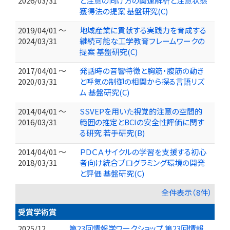
2026/03/31
と注意の向け方の関連解析と注意状態
獲得法の提案 基盤研究(C)
2019/04/01 ～
地域産業に貢献する実践力を育成する
2024/03/31
継続可能な工学教育フレームワークの
提案 基盤研究(C)
2017/04/01 ～
発話時の音響特徴と胸筋・腹筋の動き
2020/03/31
と呼気の制御の相関から探る言語リズ
ム 基盤研究(C)
2014/04/01 ～
SSVEPを用いた視覚的注意の空間的
2016/03/31
範囲の推定とBCIの安全性評価に関す
る研究 若手研究(B)
2014/04/01 ～
ＰＤＣＡサイクルの学習を支援する初心
2018/03/31
者向け統合プログラミング環境の開発
と評価 基盤研究(C)
全件表示（8件）
受賞学術賞
2025/12
第23回情報学ワークショップ 第23回情報