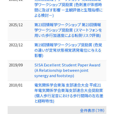
学ワークショップ奨励賞 (色刺激が体感時
間に及ぼす影響 －主観評価と生理指標に
よる検討－)
2025/12
第23回情報学ワークショップ 第23回情報
学ワークショップ奨励賞 (スマートフォンを
用いた歩行加速度による転倒リスク評価)
2022/12
第19回情報学ワークショップ奨励賞 (色覚
の違いが定常状態視覚誘発電位に与える
影響)
2019/09
SISA Excellent Student Paper Award
(A Relationship between joint
synergy and footstep)
2010/01
電気関係学会東海 支部連合大会 平成21
年電気関係学会東海支部連合大会奨励賞
(個人歩行足音における歩行間隔の左右差
と経時特性)
全件表示（7件）