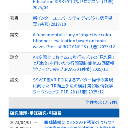
Education SPIKEで目指せロボコン! (共著)
2025/04
著書
新インターユニバーシティ ディジタル信号処
理 (共著) 2013/10
論文
A fundamental study of objective color
blindness evaluation based on brain
waves Proc. of BODY NETS (共著) 2025/12
論文
AR空間上における3D歩行モデルの「見た目」
と「速度」を用いた歩行間隔制御 第23回情報
学ワークショップ,P2A-30 (共著) 2025/12
論文
SSVEP型VR-BCIによるアバター操作の実現
に向けたITR向上手法の検討 第23回情報学
ワークショップ,P1B-28 (共著) 2025/12
全件表示（217件）
研究課題・受託研究・科研費
2023/04/01 ～
眼球情報によるSSVEP誘発のばらつき