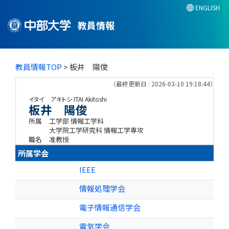
ENGLISH
教員情報
教員情報TOP
> 板井 陽俊
（最終更新日 : 2026-03-10 19:18:44）
イタイ アキトシ
ITAI Akitoshi
板井 陽俊
所属
工学部 情報工学科
大学院工学研究科 情報工学専攻
職名
准教授
所属学会
IEEE
情報処理学会
電子情報通信学会
電気学会