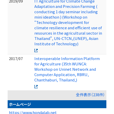
2019/09
IT Agriculture for Climate Change
Adaptation and Precision Farming (
conducting 1 day seminar including
mini ideathon ) (Workshop on
“Technology development for
climate resilience and efficient use of
resources in the agricultural sector in
Thailand", UN-CTCN,(UNEP), Asian
Institute of Technology)
2017/07
Interoperable Information Platform
for Agriculture (35th WUNCA:
Workshop on Uninet Network and
Computer Application, RBRU,
Chanthaburi, Thailand,)
全件表示（238件）
ホームページ
https://www.hondalab.net