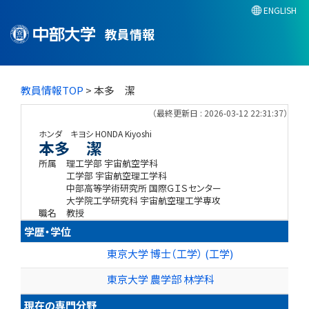
ENGLISH
教員情報
教員情報TOP
> 本多 潔
（最終更新日 : 2026-03-12 22:31:37）
ホンダ キヨシ
HONDA Kiyoshi
本多 潔
所属
理工学部 宇宙航空学科
工学部 宇宙航空理工学科
中部高等学術研究所 国際ＧＩＳセンター
大学院工学研究科 宇宙航空理工学専攻
職名
教授
学歴・学位
東京大学 博士（工学） (工学)
東京大学 農学部 林学科
現在の専門分野