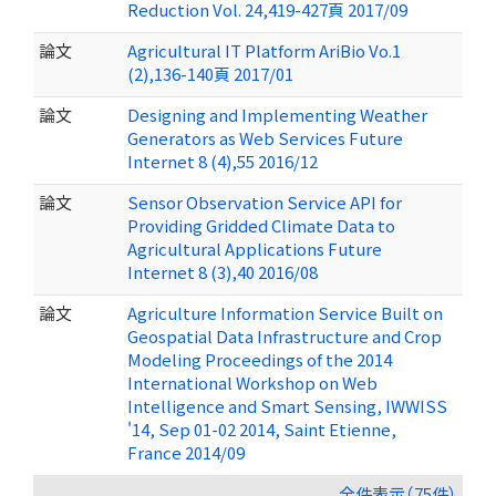
Reduction Vol. 24,419-427頁 2017/09
論文
Agricultural IT Platform AriBio Vo.1
(2),136-140頁 2017/01
論文
Designing and Implementing Weather
Generators as Web Services Future
Internet 8 (4),55 2016/12
論文
Sensor Observation Service API for
Providing Gridded Climate Data to
Agricultural Applications Future
Internet 8 (3),40 2016/08
論文
Agriculture Information Service Built on
Geospatial Data Infrastructure and Crop
Modeling Proceedings of the 2014
International Workshop on Web
Intelligence and Smart Sensing, IWWISS
'14, Sep 01-02 2014, Saint Etienne,
France 2014/09
全件表示（75件）