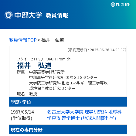
ENGLISH
教員情報
教員情報TOP
> 福井 弘道
（最終更新日 : 2025-06-26 14:08:37）
フクイ ヒロミチ
FUKUI Hiromichi
福井 弘道
所属
中部高等学術研究所
中部高等学術研究所 国際ＧＩＳセンター
大学院工学研究科 創造エネルギー理工学専攻
環境保全教育研究センター
職名
教授
学歴・学位
1987/05/14
名古屋大学大学院 理学研究科 地球科
(学位取得)
学専攻 理学博士 (地球人間圏科学)
現在の専門分野