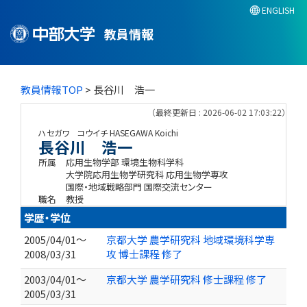
ENGLISH
教員情報
教員情報TOP
> 長谷川 浩一
（最終更新日 : 2026-06-02 17:03:22）
ハセガワ コウイチ
HASEGAWA Koichi
長谷川 浩一
所属
応用生物学部 環境生物科学科
大学院応用生物学研究科 応用生物学専攻
国際・地域戦略部門 国際交流センター
職名
教授
学歴・学位
2005/04/01～
京都大学 農学研究科 地域環境科学専
2008/03/31
攻 博士課程 修了
2003/04/01～
京都大学 農学研究科 修士課程 修了
2005/03/31