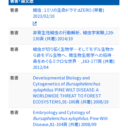
著書・論文歴
著書
線虫 : 1ミリの生命ドラマ dZERO (単著)
2023/02/10
著書
非寄生性線虫の行動解析． 線虫学実験,129-
130頁 (共著) 2014/10
著書
線虫が切り拓く生物学―そしてモデル生物か
ら非モデル生物へ． 微生物生態学への招待‐
森をめぐるミクロな世界‐,163-177頁 (共著)
2012/04
著書
Developmental Biology and
Cytogenetics of
Bursaphelenchus
xylophilus
. PINE WILT DISEASE: A
WORLDWIDE THREAT TO FOREST
ECOSYSTEMS,91-100頁 (共著) 2008/10
著書
Embryology and Cytology of
Bursaphelenchus xylophilus
. Pine Wilt
Disease,81-104頁 (共著) 2008/09