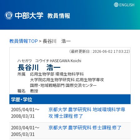
ENGLISH
教員情報
教員情報TOP
> 長谷川 浩一
（最終更新日 : 2026-06-02 17:03:22）
ハセガワ コウイチ
HASEGAWA Koichi
長谷川 浩一
所属
応用生物学部 環境生物科学科
大学院応用生物学研究科 応用生物学専攻
国際・地域戦略部門 国際交流センター
職名
教授
学歴・学位
2005/04/01～
京都大学 農学研究科 地域環境科学専
2008/03/31
攻 博士課程 修了
2003/04/01～
京都大学 農学研究科 修士課程 修了
2005/03/31