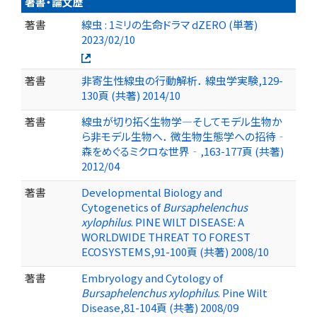
著書・論文歴
著書
線虫 : 1ミリの生命ドラマ dZERO (単著)
2023/02/10
著書
非寄生性線虫の行動解析． 線虫学実験,129-
130頁 (共著) 2014/10
著書
線虫が切り拓く生物学―そしてモデル生物か
ら非モデル生物へ． 微生物生態学への招待‐
森をめぐるミクロな世界‐,163-177頁 (共著)
2012/04
著書
Developmental Biology and
Cytogenetics of
Bursaphelenchus
xylophilus
. PINE WILT DISEASE: A
WORLDWIDE THREAT TO FOREST
ECOSYSTEMS,91-100頁 (共著) 2008/10
著書
Embryology and Cytology of
Bursaphelenchus xylophilus
. Pine Wilt
Disease,81-104頁 (共著) 2008/09