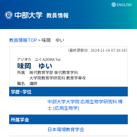
ENGLISH
教員情報
教員情報TOP
> 味岡 ゆい
（最終更新日 : 2024-11-16 07:20:16）
アジオカ ユイ
AJIOKA Yui
味岡 ゆい
所属
現代教育学部 現代教育学科
大学院教育学研究科 教育学専攻
職名
講師
学歴・学位
中部大学大学院 応用生物学研究科 博
士 (応用生物学)
所属学会
日本環境教育学会