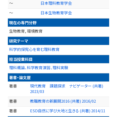
～
日本理科教育学会
～
日本生物教育学会
現在の専門分野
生物教育, 環境教育
研究テーマ
科学的探究心を育む理科教育
担当授業科目
理科概論、科学教育演習、理科実験
著書・論文歴
著書
現代教育 課題探求 ナビゲーター (共著)
2023/03
著書
教職教育の新展開2016 (共著) 2016/02
著書
ESD自然に学び大地と生きる (共著) 2014/11