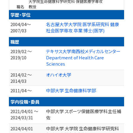
大学院生命健康科学研究科 保健医療学専攻
職名
教授
学歴・学位
2004/04～
名古屋大学大学院 医学系研究科 健康
2007/03
社会医学専攻 卒業 博士(医学)
職歴
2019/02 ～
テキサス大学南西校メディカルセンター
2019/10
Department of Health Care
Sciences
2014/02 ～
オハイオ大学
2014/03
2011/04 ～
中部大学 生命健康科学部
学内役職・委員
2021/04/01 ～
中部大学 スポーツ保健医療学科主任補
2024/03/31
佐
2024/04/01
中部大学 大学院 生命健康科学研究科