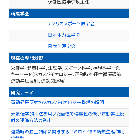
保健医療学専攻主任
所属学会
アメリカスポーツ医学会
日本体力医学会
日本生理学会
現在の専門分野
栄養学、健康科学, 生理学, スポーツ科学, 神経科学一般
キーワード(メカノバイオロジー、運動時神経性循環調節、
運動昇圧反射、運動関連痛)
研究テーマ
運動昇圧反射のメカノバイオロジー機構の解明
光遺伝学的手法を用いた簡便で侵襲性の低い運動昇圧反
射の評価方法の創出
運動時の血圧調節に関与するアミロイドβの新規生理作用
の解明