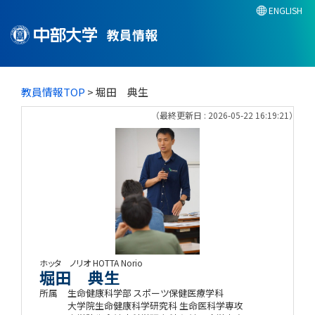
ENGLISH
教員情報
教員情報TOP
> 堀田 典生
（最終更新日 : 2026-05-22 16:19:21）
ホッタ ノリオ
HOTTA Norio
堀田 典生
所属
生命健康科学部 スポーツ保健医療学科
大学院生命健康科学研究科 生命医科学専攻