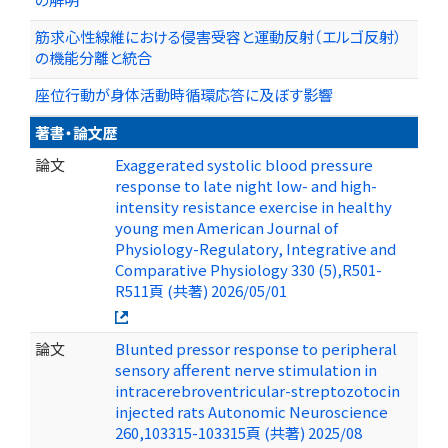
筋求心性線維における侵害受容と運動反射（エルゴ反射）
の機能分離と統合
座位行動が身体活動時循環応答に及ぼす影響
著書・論文歴
論文
Exaggerated systolic blood pressure
response to late night low- and high-
intensity resistance exercise in healthy
young men American Journal of
Physiology-Regulatory, Integrative and
Comparative Physiology 330 (5),R501-
R511頁 (共著) 2026/05/01
論文
Blunted pressor response to peripheral
sensory afferent nerve stimulation in
intracerebroventricular-streptozotocin
injected rats Autonomic Neuroscience
260,103315-103315頁 (共著) 2025/08