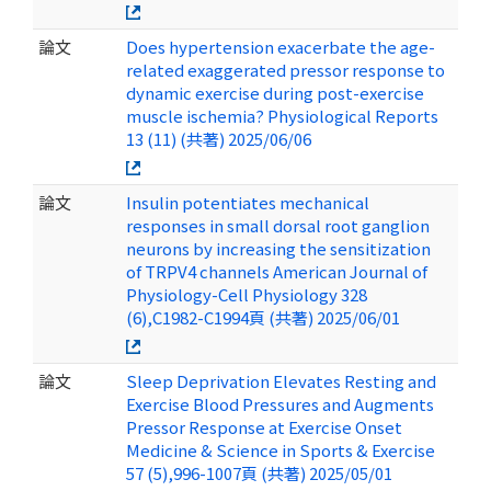
論文
Does hypertension exacerbate the age-
related exaggerated pressor response to
dynamic exercise during post-exercise
muscle ischemia? Physiological Reports
13 (11) (共著) 2025/06/06
論文
Insulin potentiates mechanical
responses in small dorsal root ganglion
neurons by increasing the sensitization
of TRPV4 channels American Journal of
Physiology-Cell Physiology 328
(6),C1982-C1994頁 (共著) 2025/06/01
論文
Sleep Deprivation Elevates Resting and
Exercise Blood Pressures and Augments
Pressor Response at Exercise Onset
Medicine & Science in Sports & Exercise
57 (5),996-1007頁 (共著) 2025/05/01