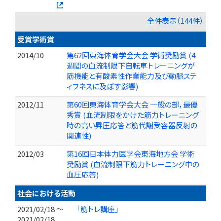
全件表示（144件）
受賞学術賞
2014/10
第62回東海体育学会大会 学術奨励賞 (4
週間の血流制限下自転車トレーニングが
筋機能と有酸素性作業能力及び動脈ステ
ィフネスに及ぼす影響)
2012/11
第60回東海体育学会大会 一般の部，最優
秀賞 (血流制限をかけた筋力トレーニング
時の高い昇圧応答と筋代謝受容器反射の
関連性)
2012/03
第16回日本体力医学会東海地方会 学術
奨励賞 (血流制限下筋力トレーニング中の
血圧応答)
社会における活動
2021/02/18 ～
「筋トレ講座」
2021/02/18