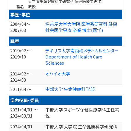
大学院生命健康科学研究科 保健医療学専攻
職名
教授
学歴・学位
2004/04～
名古屋大学大学院 医学系研究科 健康
2007/03
社会医学専攻 卒業 博士(医学)
職歴
2019/02 ～
テキサス大学南西校メディカルセンター
2019/10
Department of Health Care
Sciences
2014/02 ～
オハイオ大学
2014/03
2011/04 ～
中部大学 生命健康科学部
学内役職・委員
2021/04/01 ～
中部大学 スポーツ保健医療学科主任補
2024/03/31
佐
2024/04/01
中部大学 大学院 生命健康科学研究科