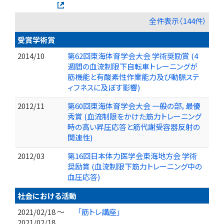
全件表示（144件）
受賞学術賞
2014/10
第62回東海体育学会大会 学術奨励賞 (4
週間の血流制限下自転車トレーニングが
筋機能と有酸素性作業能力及び動脈ステ
ィフネスに及ぼす影響)
2012/11
第60回東海体育学会大会 一般の部，最優
秀賞 (血流制限をかけた筋力トレーニング
時の高い昇圧応答と筋代謝受容器反射の
関連性)
2012/03
第16回日本体力医学会東海地方会 学術
奨励賞 (血流制限下筋力トレーニング中の
血圧応答)
社会における活動
2021/02/18 ～
「筋トレ講座」
2021/02/18