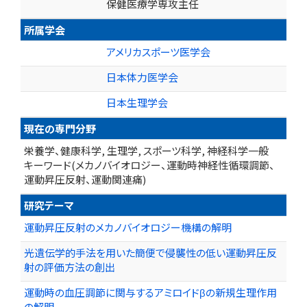
保健医療学専攻主任
所属学会
アメリカスポーツ医学会
日本体力医学会
日本生理学会
現在の専門分野
栄養学、健康科学, 生理学, スポーツ科学, 神経科学一般
キーワード(メカノバイオロジー、運動時神経性循環調節、
運動昇圧反射、運動関連痛)
研究テーマ
運動昇圧反射のメカノバイオロジー機構の解明
光遺伝学的手法を用いた簡便で侵襲性の低い運動昇圧反
射の評価方法の創出
運動時の血圧調節に関与するアミロイドβの新規生理作用
の解明