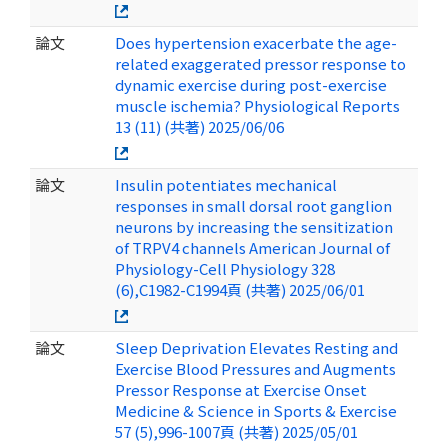
論文
Does hypertension exacerbate the age-
related exaggerated pressor response to
dynamic exercise during post-exercise
muscle ischemia? Physiological Reports
13 (11) (共著) 2025/06/06
論文
Insulin potentiates mechanical
responses in small dorsal root ganglion
neurons by increasing the sensitization
of TRPV4 channels American Journal of
Physiology-Cell Physiology 328
(6),C1982-C1994頁 (共著) 2025/06/01
論文
Sleep Deprivation Elevates Resting and
Exercise Blood Pressures and Augments
Pressor Response at Exercise Onset
Medicine & Science in Sports & Exercise
57 (5),996-1007頁 (共著) 2025/05/01