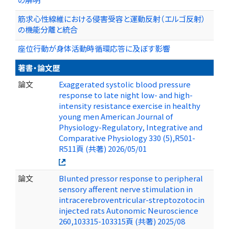
筋求心性線維における侵害受容と運動反射（エルゴ反射）
の機能分離と統合
座位行動が身体活動時循環応答に及ぼす影響
著書・論文歴
論文
Exaggerated systolic blood pressure
response to late night low- and high-
intensity resistance exercise in healthy
young men American Journal of
Physiology-Regulatory, Integrative and
Comparative Physiology 330 (5),R501-
R511頁 (共著) 2026/05/01
論文
Blunted pressor response to peripheral
sensory afferent nerve stimulation in
intracerebroventricular-streptozotocin
injected rats Autonomic Neuroscience
260,103315-103315頁 (共著) 2025/08