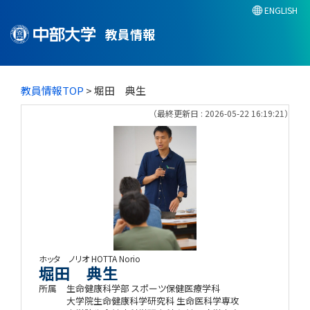
ENGLISH
教員情報
教員情報TOP
> 堀田 典生
（最終更新日 : 2026-05-22 16:19:21）
ホッタ ノリオ
HOTTA Norio
堀田 典生
所属
生命健康科学部 スポーツ保健医療学科
大学院生命健康科学研究科 生命医科学専攻