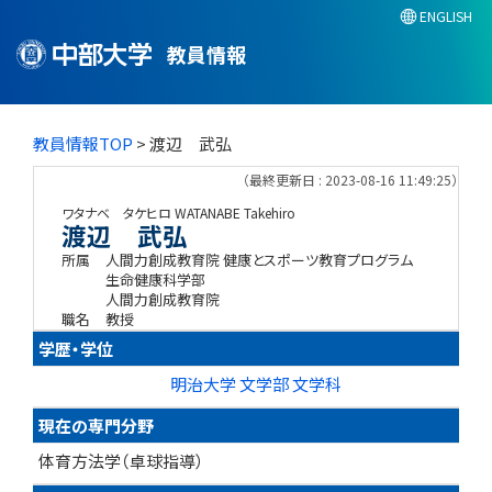
ENGLISH
教員情報
教員情報TOP
> 渡辺 武弘
（最終更新日 : 2023-08-16 11:49:25）
ワタナベ タケヒロ
WATANABE Takehiro
渡辺 武弘
所属
人間力創成教育院 健康とスポーツ教育プログラム
生命健康科学部
人間力創成教育院
職名
教授
学歴・学位
明治大学 文学部 文学科
現在の専門分野
体育方法学（卓球指導）