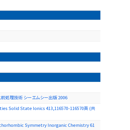
処理技術 シーエムシー出版 2006
rties Solid State Ionics 413,116570-116570頁 (共
rthorhombic Symmetry Inorganic Chemistry 61