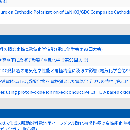
0/31
ssure on Cathodic Polarization of LaNiO3/GDC Composite Catho
極材料の相安定性と電気化学性能 (電気化学会第93回大会)
が全導電率に及ぼす影響 (電気化学会第93回大会)
GDC燃料極の電気化学性能と電極構造に及ぼす影響 (電気化学会第93
導電体CaTiO₃系酸化物を 電解質とした電気化学セルの特性 (第51
erties using proton-oxide ion mixed conductive CaTiO3-b
ガス化ガス駆動燃料電池用ハーフメタル酸化物燃料極の高性能化 基盤研
 ガス化ガス, 燃料極)