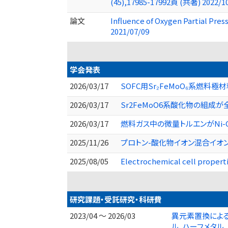
(45),17985-17992頁 (共著) 2022/1
論文
Influence of Oxygen Partial Pre
2021/07/09
学会発表
2026/03/17
SOFC用Sr₂FeMoO₆系燃料
2026/03/17
Sr2FeMoO6系酸化物の組成
2026/03/17
燃料ガス中の微量トルエンがNi-
2025/11/26
プロトン-酸化物イオン混合イオン
2025/08/05
Electrochemical cell prop
研究課題・受託研究・科研費
2023/04 ～ 2026/03
異元素置換による
ル, ハーフメタル,