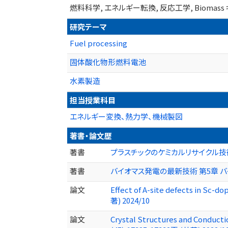
燃料科学, エネルギー転換, 反応工学, Biom
研究テーマ
Fuel processing
固体酸化物形燃料電池
水素製造
担当授業科目
エネルギー変換、熱力学、機械製図
著書・論文歴
著書
プラスチックのケミカルリサイクル技術 
著書
バイオマス発電の最新技術 第5章 
論文
Effect of A-site defects in Sc-
著) 2024/10
論文
Crystal Structures and Conduct