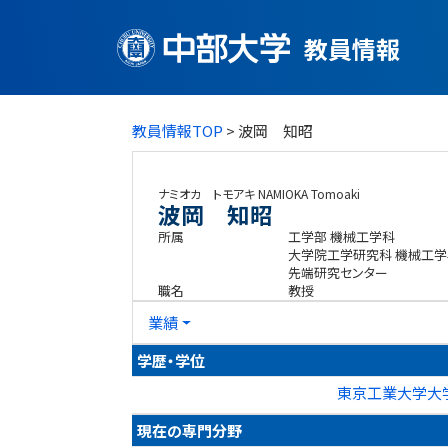
教員情報
教員情報TOP
> 波岡 知昭
ナミオカ トモアキ
NAMIOKA Tomoaki
波岡 知昭
所属
工学部 機械工学科
大学院工学研究科 機械工
先端研究センター
職名
教授
業績
学歴・学位
東京工業大学大学
現在の専門分野