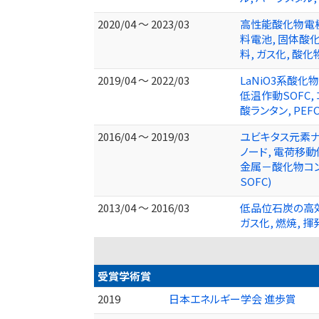
2020/04 ～ 2023/03
高性能酸化物電極
料電池, 固体酸化
料, ガス化, 酸
2019/04 ～ 2022/03
LaNiO3系酸化
低温作動SOFC,
酸ランタン, PEFC
2016/04 ～ 2019/03
ユビキタス元素ナ
ノード, 電荷移動
金属－酸化物コンポ
SOFC)
2013/04 ～ 2016/03
低品位石炭の高効
ガス化, 燃焼, 揮
受賞学術賞
2019
日本エネルギー学会 進歩賞