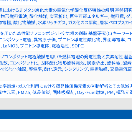
における非メタン炭化水素の電気化学酸化反応特性の解明 基盤研究(C
物形燃料電池, 酸化触媒, 炭素析出, 再生可能エネルギー, 燃料極, 
化物電極, 酸化物触媒, 水素リッチガス, ガス化ガス駆動, 層状ペロブスカイ
物を用いた高性能ナノコンポジット空気極の創製 基盤研究(C) キーワード
 コンポジット電極, 異常原子価, プロトン導電性酸化物, 界面導電率, コ
, LaNiO3, プロトン導電体, 電極活性, SOFC)
ノコンポジット電極触媒を用いた燃料電池の発電性能と炭素耐性 基盤研究(
係数, コンポジット化, 固体酸化物形燃料電池, 炭素析出, 燃料極, 酸素分
ジット触媒, 導電率, 酸化還元, シンタリング, 電極触媒, 交換電流密度
率燃焼・ガス化利用における揮発性無機元素の挙動解析とその低減 基盤研
発性元素, PM2.5, 低品位炭, 固体吸収剤, Oxy-Fuel燃焼, PM, 揮発