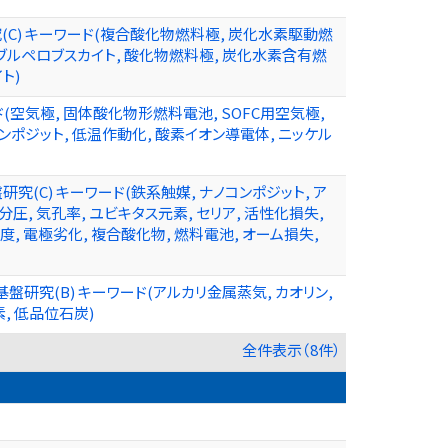
) キーワード(複合酸化物燃料極, 炭化水素駆動燃
ダブルペロブスカイト, 酸化物燃料極, 炭化水素含有燃
ト)
(空気極, 固体酸化物形燃料電池, SOFC用空気極,
ンポジット, 低温作動化, 酸素イオン導電体, ニッケル
C) キーワード(鉄系触媒, ナノコンポジット, ア
圧, 気孔率, ユビキタス元素, セリア, 活性化損失,
, 電極劣化, 複合酸化物, 燃料電池, オーム損失,
究(B) キーワード(アルカリ金属蒸気, カオリン,
元素, 低品位石炭)
全件表示（8件）