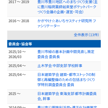
2017 ～ 2019
豊川市豊川地区へのまちづくり支援（主
に豊川稲荷薬師如来堂ポケットパーク
づくり会議の企画・運営・司会）
2016 ～ 2018
かがやけ☆あいちサスティナ研究所 フ
ァシリテーター
全件表示（13件）
委員会・協会等
2025/10 ～
豊川市緑の基本計画中間見直し策定
2026/03
委員会 委員長
2025/04 ～
土木学会 中部支部 学校幹事
2025/04 ～
日本建築学会 建築・都市ストックの制
御と再編整備のための包括まちづくり
学特別調査委員会 委員
2025 ～
日本建築学会 東海支部 都市計画委員
会, 幹事
2024/09 ～
豊川市公園等利活用・適正化計画策定