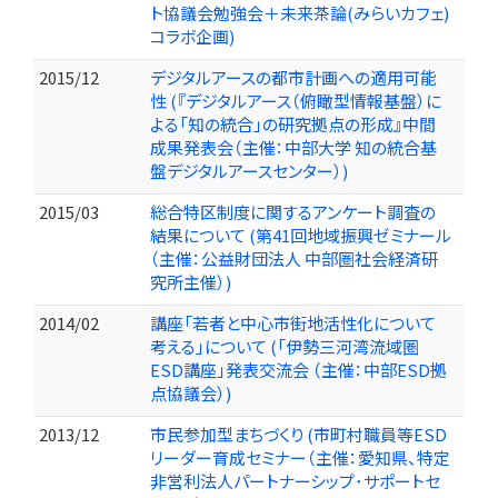
ト協議会勉強会＋未来茶論(みらいカフェ)
コラボ企画)
2015/12
デジタルアースの都市計画への適用可能
性 (『デジタルアース（俯瞰型情報基盤）に
よる「知の統合」の研究拠点の形成』中間
成果発表会（主催：中部大学 知の統合基
盤デジタルアースセンター）)
2015/03
総合特区制度に関するアンケート調査の
結果について (第41回地域振興ゼミナール
（主催：公益財団法人 中部圏社会経済研
究所主催）)
2014/02
講座「若者と中心市街地活性化について
考える」について (「伊勢三河湾流域圏
ESD講座」発表交流会 （主催：中部ESD拠
点協議会）)
2013/12
市民参加型まちづくり (市町村職員等ESD
リーダー育成セミナー（主催：愛知県、特定
非営利法人パートナーシップ･サポートセ