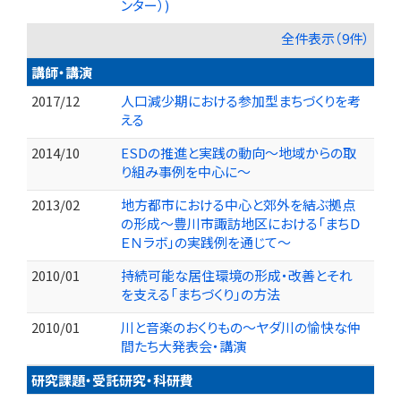
ンター）)
全件表示（9件）
講師・講演
2017/12
人口減少期における参加型まちづくりを考
える
2014/10
ESDの推進と実践の動向～地域からの取
り組み事例を中心に～
2013/02
地方都市における中心と郊外を結ぶ拠点
の形成〜豊川市諏訪地区における「まちＤ
ＥＮラボ」の実践例を通じて〜
2010/01
持続可能な居住環境の形成・改善とそれ
を支える「まちづくり」の方法
2010/01
川と音楽のおくりもの～ヤダ川の愉快な仲
間たち大発表会・講演
研究課題・受託研究・科研費