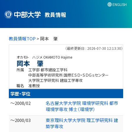
ENGLISH
教員情報
教員情報TOP
> 岡本 肇
（最終更新日 : 2026-07-30 12:13:30）
オカモト ハジメ
OKAMOTO Hajime
岡本 肇
所属
工学部 都市建設工学科
中部高等学術研究所 国際ＥＳＤ・ＳＤＧｓセンター
大学院工学研究科 建設工学専攻
職名
准教授
学歴・学位
～2008/02
名古屋大学大学院 環境学研究科 都市
環境学専攻 博士（環境学）
～2000/03
東京理科大学大学院 理工学研究科 建
築学専攻