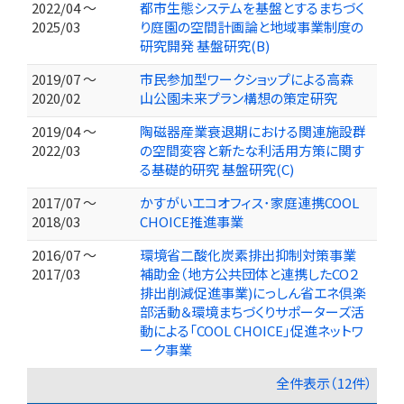
2022/04 ～
都市生態システムを基盤とするまちづく
2025/03
り庭園の空間計画論と地域事業制度の
研究開発 基盤研究(B)
2019/07 ～
市民参加型ワークショップによる高森
2020/02
山公園未来プラン構想の策定研究
2019/04 ～
陶磁器産業衰退期における関連施設群
2022/03
の空間変容と新たな利活用方策に関す
る基礎的研究 基盤研究(C)
2017/07 ～
かすがいエコオフィス･家庭連携COOL
2018/03
CHOICE推進事業
2016/07 ～
環境省二酸化炭素排出抑制対策事業
2017/03
補助金（地方公共団体と連携したCO２
排出削減促進事業)にっしん省エネ倶楽
部活動＆環境まちづくりサポーターズ活
動による「COOL CHOICE」促進ネットワ
ーク事業
全件表示（12件）