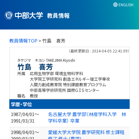
ENGLISH
教員情報
教員情報TOP
> 竹島 喜芳
（最終更新日 : 2024-04-05 22:41:09）
タケジマ キヨシ
TAKEJIMA Kiyoshi
竹島 喜芳
所属
応用生物学部 環境生物科学科
大学院工学研究科 創造エネルギー理工学専攻
人間力創成教育院 特別課題教育プログラム
中部高等学術研究所 国際ＧＩＳセンター
職名
教授
学歴・学位
1987/04/01～
名古屋大学 農学部（林産学科入学 林
1991/03/31
学科卒業） 卒業
1998/04/01～
愛媛大学大学院 農学研究科 修士課程
2000/03/31
修了 修士 (農学)