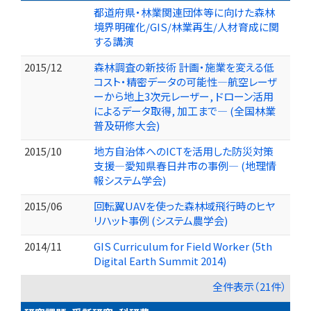
都道府県・林業関連団体等に向けた森林
境界明確化/GIS/林業再生/人材育成に関
する講演
2015/12
森林調査の新技術 計画・施業を変える低
コスト・精密データの可能性―航空レーザ
ーから地上3次元レーザー, ドローン活用
によるデータ取得, 加工まで― (全国林業
普及研修大会)
2015/10
地方自治体へのICTを活用した防災対策
支援―愛知県春日井市の事例― (地理情
報システム学会)
2015/06
回転翼UAVを使った森林域飛行時のヒヤ
リハット事例 (システム農学会)
2014/11
GIS Curriculum for Field Worker (5th
Digital Earth Summit 2014)
全件表示（21件）