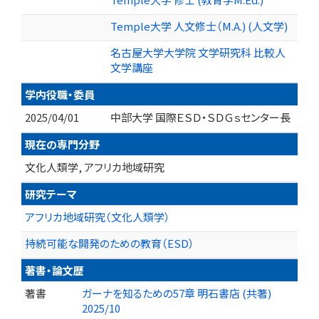
Temple大学 人文修士（M.A.) (人文学)
名古屋大学大学院 文学研究科 比較人
文学講座
学内役職・委員
2025/04/01
中部大学 国際ＥＳＤ・ＳＤＧｓセンター長
現在の専門分野
文化人類学, アフリカ地域研究
研究テーマ
アフリカ地域研究（文化人類学）
持続可能な開発のための教育（ESD）
著書・論文歴
著書
ガーナを知るための57章 明石書店 (共著)
2025/10