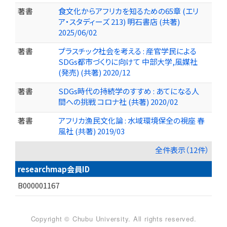
著書
食文化からアフリカを知るための65章 (エリ
ア・スタディーズ 213) 明石書店 (共著)
2025/06/02
著書
プラスチック社会を考える : 産官学民による
SDGs都市づくりに向けて 中部大学,風媒社
(発売) (共著) 2020/12
著書
SDGs時代の持続学のすすめ : あてになる人
間への挑戦 コロナ社 (共著) 2020/02
著書
アフリカ漁民文化論 : 水域環境保全の視座 春
風社 (共著) 2019/03
全件表示（12件）
researchmap会員ID
B000001167
Copyright © Chubu University. All rights reserved.