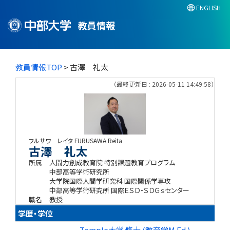
ENGLISH
教員情報
教員情報TOP
> 古澤 礼太
（最終更新日 : 2026-05-11 14:49:58）
フルサワ レイタ
FURUSAWA Reita
古澤 礼太
所属
人間力創成教育院 特別課題教育プログラム
中部高等学術研究所
大学院国際人間学研究科 国際関係学専攻
中部高等学術研究所 国際ＥＳＤ・ＳＤＧｓセンター
職名
教授
学歴・学位
Temple大学 修士 (教育学M.Ed.)