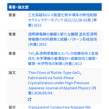
著書・論文歴
著書
三元系疑似III-V族窒化物半導体の物性制御
セラミックデータブック 2021/22,58-62頁 (単
著) 2021
著書
透明導電膜の基礎と新たな展開 塗布型透明
導電膜の材料開発と成膜・パターン形成技術
(共著) 2015
著書
TiO
系透明導電膜のスパッタ成膜技術と低抵
2
抗化 光学薄膜の最適設計・成膜技術と膜厚・
膜質・光学特性の制御 (共著) 2013
論文
Thin Films of Rutile-Type GeO
2
Fabricated via Solid-Phase
Crystallization under High Pressure
Japanese Journal of Applied Physics (共
著) 2026/05/04
論文
Transparent Conductive Anatase Nb-