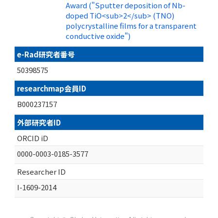
Award ("Sputter deposition of Nb-
doped TiO<sub>2</sub> (TNO)
polycrystalline films for a transparent
conductive oxide")
e-Rad研究者番号
50398575
researchmap会員ID
B000237157
外部研究者ID
ORCID iD
0000-0003-0185-3577
Researcher ID
I-1609-2014