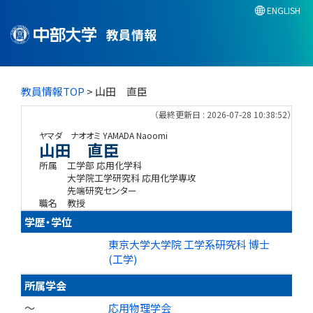
ENGLISH
教員情報
教員情報TOP
> 山田 直臣
（最終更新日 : 2026-07-28 10:38:52）
ヤマダ ナオオミ
YAMADA Naoomi
山田 直臣
所属
工学部 応用化学科
大学院工学研究科 応用化学専攻
先端研究センター
職名
教授
学歴・学位
東京大学大学院 工学系研究科 博士
(工学)
所属学会
～
応用物理学会