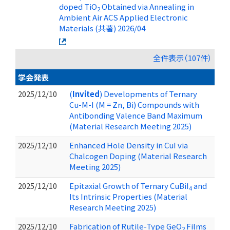
doped TiO
Obtained via Annealing in
2
Ambient Air ACS Applied Electronic
Materials (共著) 2026/04
全件表示（107件）
学会発表
2025/12/10
(
Invited
) Developments of Ternary
Cu-M-I (M = Zn, Bi) Compounds with
Antibonding Valence Band Maximum
(Material Research Meeting 2025)
2025/12/10
Enhanced Hole Density in CuI via
Chalcogen Doping (Material Research
Meeting 2025)
2025/12/10
Epitaxial Growth of Ternary CuBiI
and
4
Its Intrinsic Properties (Material
Research Meeting 2025)
2025/12/10
Fabrication of Rutile-Type GeO
Films
2