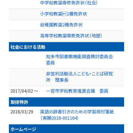
中学校教諭専修免許状（社会）
小学校教諭1種免許状
幼稚園教諭2種免許状
高等学校教諭専修免許状（地歴）
社会における活動
知多市図書館機能調査検討委員会
委員
非営利活動法人こども・ことば研究
所 理事長
2017/04/02 ～
一宮市学校教育推進会議 委員
取得特許
2018/03/29
英語の辞書引きのための学習用付箋紙
（実願2018-001164）
ホームページ