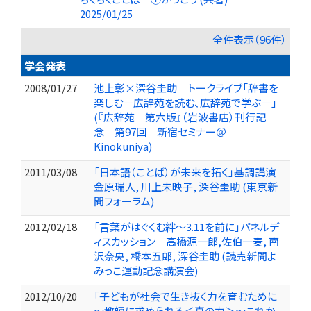
2025/01/25
全件表示（96件）
学会発表
2008/01/27
池上彰×深谷圭助 トークライブ「辞書を
楽しむ―広辞苑を読む、広辞苑で学ぶ―」
(『広辞苑 第六版』（岩波書店）刊行記
念 第97回 新宿セミナー＠
Kinokuniya)
2011/03/08
「日本語（ことば）が未来を拓く」基調講演
金原瑞人, 川上未映子, 深谷圭助 (東京新
聞フォーラム)
2012/02/18
「言葉がはぐくむ絆～3.11を前に」パネルデ
ィスカッション 高橋源一郎,佐伯一麦, 南
沢奈央, 橋本五郎, 深谷圭助 (読売新聞よ
みっこ運動記念講演会)
2012/10/20
「子どもが社会で生き抜く力を育むために
～教師に求められる＜真の力＞～これか