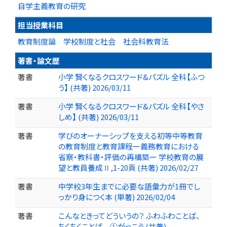
自学主義教育の研究
担当授業科目
教育制度論 学校制度と社会 社会科教育法
著書・論文歴
著書
小学 賢くなるクロスワード&パズル 全科【ふつ
う】 (共著) 2026/03/11
著書
小学 賢くなるクロスワード&パズル 全科【やさ
しめ】 (共著) 2026/03/11
著書
学びのオーナーシップを支える初等中等教育
の教育制度と教育課程ー義務教育における
省察・教科書・評価の再構築ー 学校教育の展
望と教員養成Ⅱ,1-20頁 (共著) 2026/02/27
著書
中学校3年生までに必要な語彙力が1冊でし
っかり身につく本 (単著) 2026/02/04
著書
こんなときってどういうの？ ふわふわことば、
ちくちくことば ①がっこう (共著)