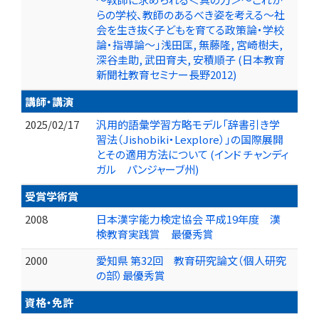
らの学校、教師のあるべき姿を考える～社
会を生き抜く子どもを育てる政策論・学校
論・指導論～」浅田匡, 無藤隆, 宮崎樹夫,
深谷圭助, 武田育夫, 安積順子 (日本教育
新聞社教育セミナー長野2012)
講師・講演
2025/02/17
汎用的語彙学習方略モデル「辞書引き学
習法（Jishobiki・Lexplore）」の国際展開
とその適用方法について (インド チャンディ
ガル パンジャーブ州)
受賞学術賞
2008
日本漢字能力検定協会 平成19年度 漢
検教育実践賞 最優秀賞
2000
愛知県 第32回 教育研究論文（個人研究
の部）最優秀賞
資格・免許