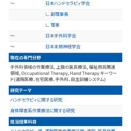
～
日本ハンドセラピィ学会
∟ 副理事長
∟ 理事
～
日本手外科学会
～
日本末梢神経学会
現在の専門分野
手外科領域の作業療法, 上肢の装具療法, 福祉用具関連
領域, Occupational Therapy, Hand Therapy キーワー
ド(遠隔医療、在宅医療、手外科、自主訓練システム)
研究テーマ
ハンドセラピィに関する研究
身体障害系作業療法に関する研究
担当授業科目
ハンドセラピー学、運動障害作業療法学・演習、装具作業