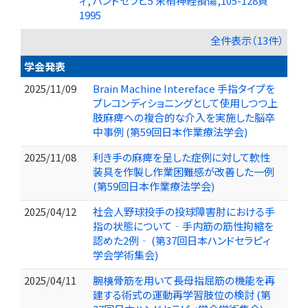
ィ, ハンドセラピ5 末梢神経損傷,105-128頁
1995
全件表示（13件）
学会発表
2025/11/09
Brain Machine Intereface 手指タイプを
プレコンディショニングとして使用しつつ上
肢麻痺への複合的な介入を実施した脳卒
中事例 (第59回日本作業療法学会)
2025/11/08
利き手の麻痺を呈した症例に対して軟性
装具を作製し作業困難感が改善した一例
(第59回日本作業療法学会)
2025/04/12
社会人野球投手の投球障害肘における手
指の状態について‐手内筋の筋性拘縮を
認めた2例‐ (第37回日本ハンドセラピィ
学会学術集会)
2025/04/11
腕橈骨筋を用いて長母指屈筋の機能を再
建する術式の運動再学習肢位の検討 (第