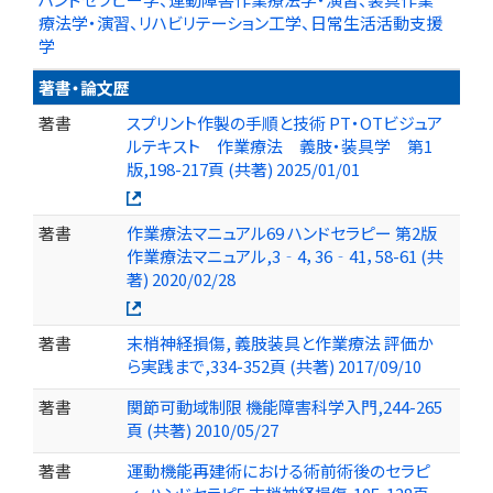
療法学・演習、リハビリテーション工学、日常生活活動支援
学
著書・論文歴
著書
スプリント作製の手順と技術 PT・OTビジュア
ルテキスト 作業療法 義肢・装具学 第1
版,198-217頁 (共著) 2025/01/01
著書
作業療法マニュアル69 ハンドセラピー 第2版
作業療法マニュアル,3‐4，36‐41，58-61 (共
著) 2020/02/28
著書
末梢神経損傷, 義肢装具と作業療法 評価か
ら実践まで,334-352頁 (共著) 2017/09/10
著書
関節可動域制限 機能障害科学入門,244-265
頁 (共著) 2010/05/27
著書
運動機能再建術における術前術後のセラピ