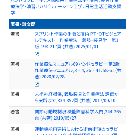
療法学・演習、リハビリテーション工学、日常生活活動支援
学
著書・論文歴
著書
スプリント作製の手順と技術 PT・OTビジュア
ルテキスト 作業療法 義肢・装具学 第1
版,198-217頁 (共著) 2025/01/01
著書
作業療法マニュアル69 ハンドセラピー 第2版
作業療法マニュアル,3‐4，36‐41，58-61 (共
著) 2020/02/28
著書
末梢神経損傷, 義肢装具と作業療法 評価か
ら実践まで,334-352頁 (共著) 2017/09/10
著書
関節可動域制限 機能障害科学入門,244-265
頁 (共著) 2010/05/27
著書
運動機能再建術における術前術後のセラピ