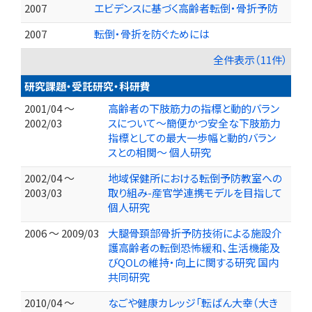
2007
エビデンスに基づく高齢者転倒・骨折予防
2007
転倒・骨折を防ぐためには
全件表示（11件）
研究課題・受託研究・科研費
2001/04 ～
高齢者の下肢筋力の指標と動的バラン
2002/03
スについて～簡便かつ安全な下肢筋力
指標としての最大一歩幅と動的バラン
スとの相関～ 個人研究
2002/04 ～
地域保健所における転倒予防教室への
2003/03
取り組み-産官学連携モデルを目指して
個人研究
2006 ～ 2009/03
大腿骨頚部骨折予防技術による施設介
護高齢者の転倒恐怖緩和、生活機能及
びQOLの維持・向上に関する研究 国内
共同研究
2010/04 ～
なごや健康カレッジ「転ばん大幸（大き