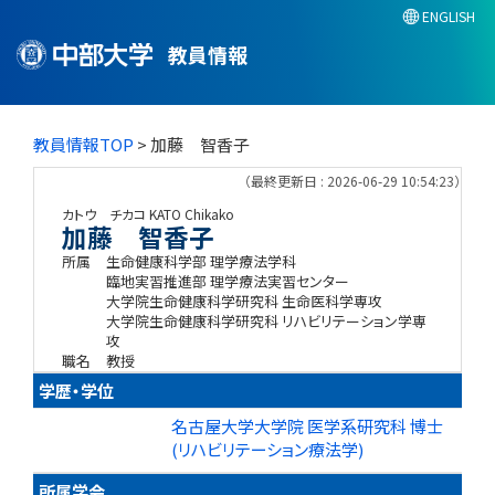
ENGLISH
教員情報
教員情報TOP
> 加藤 智香子
（最終更新日 : 2026-06-29 10:54:23）
カトウ チカコ
KATO Chikako
加藤 智香子
所属
生命健康科学部 理学療法学科
臨地実習推進部 理学療法実習センター
大学院生命健康科学研究科 生命医科学専攻
大学院生命健康科学研究科 リハビリテーション学専
攻
職名
教授
学歴・学位
名古屋大学大学院 医学系研究科 博士
(リハビリテーション療法学)
所属学会