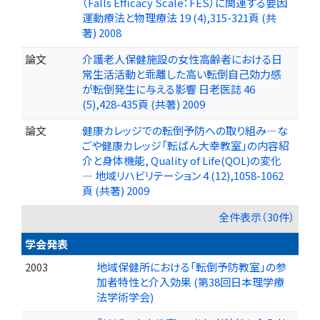
（Falls Efficacy Scale：FES）に関連する要因
運動療法と物理療法 19 (4),315-321頁 (共
著) 2008
論文
介護老人保健施設の女性高齢者における日
常生活活動と乖離した高い転倒自己効力感
が転倒発生に与える影響 日老医誌 46
(5),428-435頁 (共著) 2009
論文
健康カレッジでの転倒予防への取り組み―な
ごや健康カレッジ「転ばん大幸教室」の内容紹
介と身体機能, Quality of Life(QOL)の変化
― 地域リハビリテーション 4 (12),1058-1062
頁 (共著) 2009
全件表示（30件）
学会発表
2003
地域保健所における「転倒予防教室」の参
加者特性と介入効果 (第38回日本理学療
法学術学会)