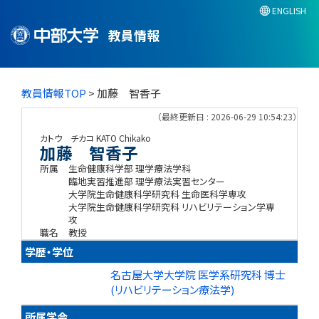
ENGLISH
教員情報
教員情報TOP
> 加藤 智香子
（最終更新日 : 2026-06-29 10:54:23）
カトウ チカコ
KATO Chikako
加藤 智香子
所属
生命健康科学部 理学療法学科
臨地実習推進部 理学療法実習センター
大学院生命健康科学研究科 生命医科学専攻
大学院生命健康科学研究科 リハビリテーション学専
攻
職名
教授
学歴・学位
名古屋大学大学院 医学系研究科 博士
(リハビリテーション療法学)
所属学会