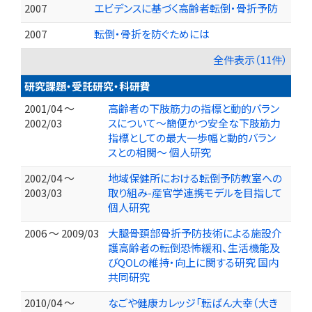
2007
エビデンスに基づく高齢者転倒・骨折予防
2007
転倒・骨折を防ぐためには
全件表示（11件）
研究課題・受託研究・科研費
2001/04 ～
高齢者の下肢筋力の指標と動的バラン
2002/03
スについて～簡便かつ安全な下肢筋力
指標としての最大一歩幅と動的バラン
スとの相関～ 個人研究
2002/04 ～
地域保健所における転倒予防教室への
2003/03
取り組み-産官学連携モデルを目指して
個人研究
2006 ～ 2009/03
大腿骨頚部骨折予防技術による施設介
護高齢者の転倒恐怖緩和、生活機能及
びQOLの維持・向上に関する研究 国内
共同研究
2010/04 ～
なごや健康カレッジ「転ばん大幸（大き