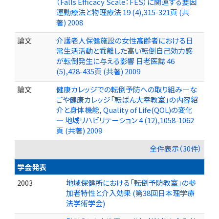
（Falls Efficacy Scale：FES）に関連する要因
運動療法と物理療法 19 (4),315-321頁 (共
著) 2008
論文
介護老人保健施設の女性高齢者における日
常生活活動と乖離した高い転倒自己効力感
が転倒発生に与える影響 日老医誌 46
(5),428-435頁 (共著) 2009
論文
健康カレッジでの転倒予防への取り組み―な
ごや健康カレッジ「転ばん大幸教室」の内容紹
介と身体機能, Quality of Life(QOL)の変化
― 地域リハビリテーション 4 (12),1058-1062
頁 (共著) 2009
全件表示（30件）
学会発表
2003
地域保健所における「転倒予防教室」の参
加者特性と介入効果 (第38回日本理学療
法学術学会)