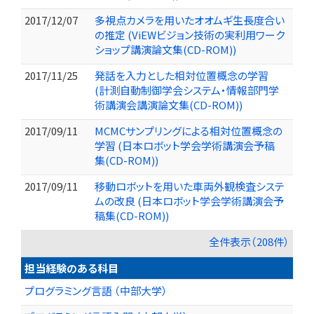
2017/12/07
多視点カメラを用いたオオムギ生長度合い
の推定 (ViEWビジョン技術の実利用ワーク
ショップ講演論文集(CD-ROM))
2017/11/25
発話を入力とした相対位置概念の学習
(計測自動制御学会システム・情報部門学
術講演会講演論文集(CD-ROM))
2017/09/11
MCMCサンプリングによる相対位置概念の
学習 (日本ロボット学会学術講演会予稿
集(CD-ROM))
2017/09/11
移動ロボットを用いた車両外観検査システ
ムの改良 (日本ロボット学会学術講演会予
稿集(CD-ROM))
全件表示（208件）
担当経験のある科目
プログラミング言語 （中部大学）