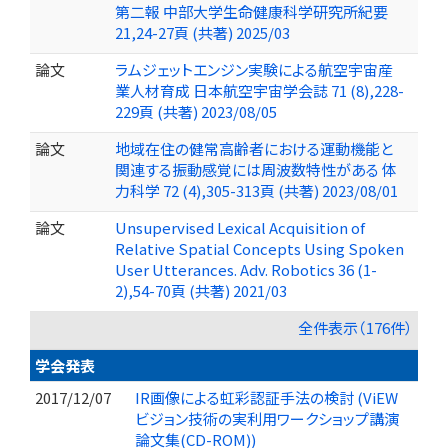
第二報 中部大学生命健康科学研究所紀要
21,24-27頁 (共著) 2025/03
論文
ラムジェットエンジン実験による航空宇宙産
業人材育成 日本航空宇宙学会誌 71 (8),228-
229頁 (共著) 2023/08/05
論文
地域在住の健常高齢者における運動機能と
関連する振動感覚には周波数特性がある 体
力科学 72 (4),305-313頁 (共著) 2023/08/01
論文
Unsupervised Lexical Acquisition of
Relative Spatial Concepts Using Spoken
User Utterances. Adv. Robotics 36 (1-
2),54-70頁 (共著) 2021/03
全件表示（176件）
学会発表
2017/12/07
IR画像による虹彩認証手法の検討 (ViEW
ビジョン技術の実利用ワークショップ講演
論文集(CD-ROM))