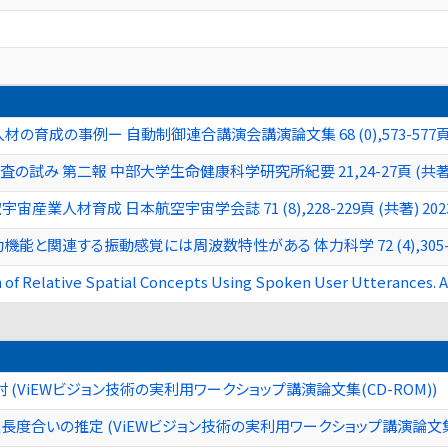
の事例ー 自動制御連合講演会講演論文集 68 (0),573-577頁 (共著
み 第二報 中部大学生命健康科学研究所紀要 21,24-27頁 (共著) 2
人材育成 日本航空宇宙学会誌 71 (8),228-229頁 (共著) 2023/
連する振動感覚には周波数特性がある 体力科学 72 (4),305-313頁 
n of Relative Spatial Concepts Using Spoken User Utterances. 
(ViEWビジョン技術の実利用ワークショップ講演論文集(CD-ROM))
度合いの推定 (ViEWビジョン技術の実利用ワークショップ講演論文集(C